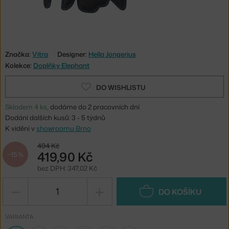
Značka:
Vitra
Designer:
Hella Jongerius
Kolekce:
Doplňky Elephant
DO WISHLISTU
Skladem 4 ks
, dodáme do 2 pracovních dní
Dodání dalších kusů: 3 - 5 týdnů
K vidění v
showroomu Brno
494 Kč
419,90 Kč
−15 %
bez DPH: 347,02 Kč
−
+
DO KOŠÍKU
VARIANTA