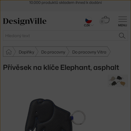
Sleva 5 % pro odběratele
newsletteru
30 dní na vrácení zboží
Košík
0
CZK
MENU
0 Kč
Hledat
HLE
Doplňky
Do pracovny
Do pracovny Vitra
Přívěsek na klíče Elephant, asphalt