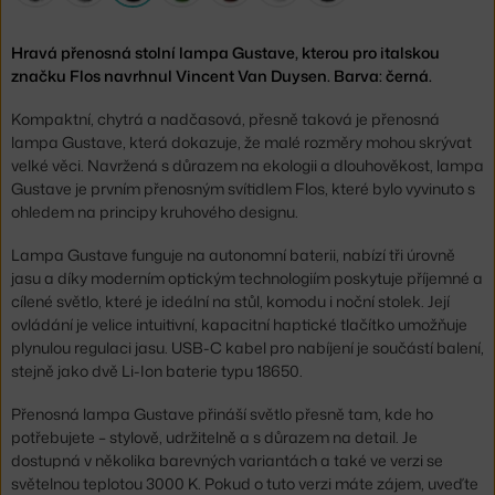
Hravá přenosná stolní lampa Gustave, kterou pro italskou
značku Flos navrhnul Vincent Van Duysen. Barva: černá.
Kompaktní, chytrá a nadčasová, přesně taková je přenosná
lampa Gustave, která dokazuje, že malé rozměry mohou skrývat
velké věci. Navržená s důrazem na ekologii a dlouhověkost, lampa
Gustave je prvním přenosným svítidlem Flos, které bylo vyvinuto s
ohledem na principy kruhového designu.
Lampa Gustave funguje na autonomní baterii, nabízí tři úrovně
jasu a díky moderním optickým technologiím poskytuje příjemné a
cílené světlo, které je ideální na stůl, komodu i noční stolek. Její
ovládání je velice intuitivní, kapacitní haptické tlačítko umožňuje
plynulou regulaci jasu. USB-C kabel pro nabíjení je součástí balení,
stejně jako dvě Li-Ion baterie typu 18650.
Přenosná lampa Gustave přináší světlo přesně tam, kde ho
potřebujete – stylově, udržitelně a s důrazem na detail. Je
dostupná v několika barevných variantách a také ve verzi se
světelnou teplotou 3000 K. Pokud o tuto verzi máte zájem, uveďte