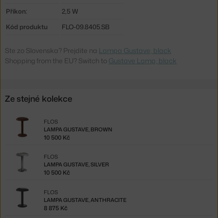
Příkon:
2,5 W
Kód produktu
FLO-09.8405.SB
Ste zo Slovenska? Prejdite na
Lampa Gustave, black
Shopping from the EU? Switch to
Gustave Lamp, black
Ze stejné kolekce
FLOS
LAMPA GUSTAVE, BROWN
10 500 Kč
FLOS
LAMPA GUSTAVE, SILVER
10 500 Kč
FLOS
LAMPA GUSTAVE, ANTHRACITE
8 875 Kč