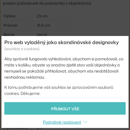
prosím požadavek do poznámky v objednávce.
Výška:
23 cm
Průměr:
15,5 cm
Barva:
černá
Pro web vyladěný jako skandinávské designovky
Materiál:
hliník
(souhlas s cookies)
Krytí:
IP44
Aby správně fungovalo vyhledávání, abychom si pamatovali, co
Hlavní materiál:
kov
máte v košíku, abyste vy snadno zjistili stav vaší objednávky a
nemuseli se pokaždé přihlašovat, abychom vás neobtěžovali
Světelný tok:
159 lm
nevhodnou reklamou.
Patice / zdroj:
vestavěný LED zdroj
K tomu potřebujeme váš souhlas se zpracováním souborů
Stmívatelné:
ano
cookies. Děkujeme.
Distribuce světla:
přímé osvětlení
PŘIJMOUT VŠE
Zdroj součástí:
ano
Barevná teplota:
2700 K
Podrobné nastavení
Výdrž baterie:
6 h