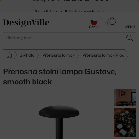
Sleva 5 % pro odběratele
newsletteru
30 dní na vrácení zboží
Košík
0
CZK
MENU
0 Kč
Hledat
HLE
Svítidla
Přenosné lampy
Přenosné lampy Flos
Přenosná stolní lampa Gustave,
smooth black