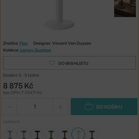
Značka:
Flos
Designer: Vincent Van Duysen
Kolekce:
Lampy Gustave
DO WISHLISTU
Dodání: 3 - 5 týdnů
8 875 Kč
bez DPH: 7 334,71 Kč
−
+
DO KOŠÍKU
VARIANTA