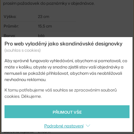
prosím požadavek do poznámky v objednávce.
Výška:
23 cm
Průměr:
15,5 cm
Barva:
bílá
Pro web vyladěný jako skandinávské designovky
Materiál:
hliník
(souhlas s cookies)
Krytí:
IP44
Aby správně fungovalo vyhledávání, abychom si pamatovali, co
Hlavní materiál:
kov
máte v košíku, abyste vy snadno zjistili stav vaší objednávky a
nemuseli se pokaždé přihlašovat, abychom vás neobtěžovali
Světelný tok:
159 lm
nevhodnou reklamou.
Příkon:
2,5 W
K tomu potřebujeme váš souhlas se zpracováním souborů
Patice / zdroj:
vestavěný LED zdroj
cookies. Děkujeme.
Stmívatelné:
ano
PŘIJMOUT VŠE
Distribuce světla:
přímé osvětlení
Zdroj součástí:
ano
Podrobné nastavení
Barevná teplota:
2700 K