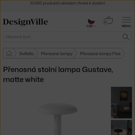
Sleva 5 % pro odběratele
newsletteru
30 dní na vrácení zboží
Košík
0
CZK
MENU
0 Kč
Hledat
HLE
Svítidla
Přenosné lampy
Přenosné lampy Flos
Přenosná stolní lampa Gustave,
matte white