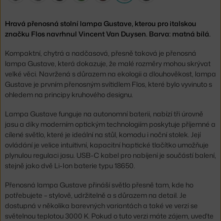
Hravá přenosná stolní lampa Gustave, kterou pro italskou
značku Flos navrhnul Vincent Van Duysen. Barva: matná bílá.
Kompaktní, chytrá a nadčasová, přesně taková je přenosná
lampa Gustave, která dokazuje, že malé rozměry mohou skrývat
velké věci. Navržená s důrazem na ekologii a dlouhověkost, lampa
Gustave je prvním přenosným svítidlem Flos, které bylo vyvinuto s
ohledem na principy kruhového designu.
Lampa Gustave funguje na autonomní baterii, nabízí tři úrovně
jasu a díky moderním optickým technologiím poskytuje příjemné a
cílené světlo, které je ideální na stůl, komodu i noční stolek. Její
ovládání je velice intuitivní, kapacitní haptické tlačítko umožňuje
plynulou regulaci jasu. USB-C kabel pro nabíjení je součástí balení,
stejně jako dvě Li-Ion baterie typu 18650.
Přenosná lampa Gustave přináší světlo přesně tam, kde ho
potřebujete – stylově, udržitelně a s důrazem na detail. Je
dostupná v několika barevných variantách a také ve verzi se
světelnou teplotou 3000 K. Pokud o tuto verzi máte zájem, uveďte