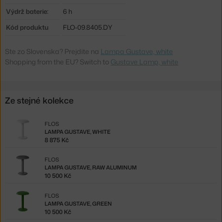
Výdrž baterie:
6 h
Kód produktu
FLO-09.8405.DY
Ste zo Slovenska? Prejdite na
Lampa Gustave, white
Shopping from the EU? Switch to
Gustave Lamp, white
Ze stejné kolekce
FLOS
LAMPA GUSTAVE, WHITE
8 875 Kč
FLOS
LAMPA GUSTAVE, RAW ALUMINUM
10 500 Kč
FLOS
LAMPA GUSTAVE, GREEN
10 500 Kč