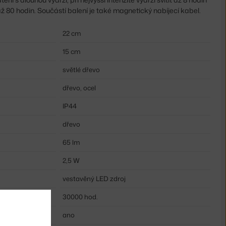
ě až 80 hodin. Součástí balení je také magnetický nabíjecí kabel.
22 cm
15 cm
světlé dřevo
dřevo, ocel
IP44
dřevo
65 lm
2,5 W
vestavěný LED zdroj
30000 hod.
ano