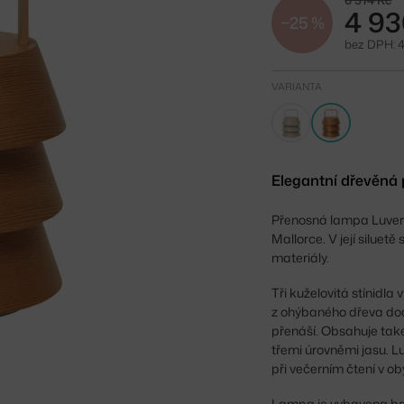
6 574 Kč
4 93
−25 %
bez DPH: 4
VARIANTA
Elegantní dřevěná
Přenosná lampa Luver 
Mallorce. V její siluetě
materiály.
Tři kuželovitá stínidl
z ohýbaného dřeva dod
přenáší. Obsahuje tak
třemi úrovněmi jasu. L
při večerním čtení v o
Lampa je vybavena bater