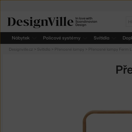
In love with
Hl
Scandinavian
Design
Nábytek
Policové systémy
Svítidla
Dop
Designville.cz
>
Svítidla
>
Přenosné lampy
>
Přenosné lampy Ferm L
Př