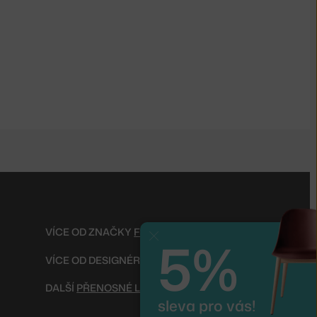
VÍCE OD ZNAČKY
FERM LIVING
5%
Zavřít
VÍCE OD DESIGNÉRA
JØRN UTZON
DALŠÍ
PŘENOSNÉ LAMPY
sleva pro vás!