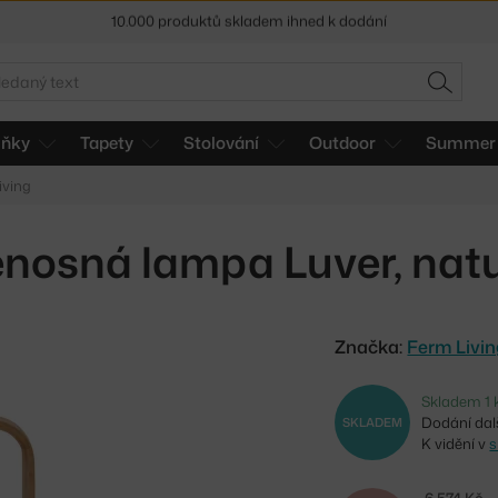
Sleva 5 % pro odběratele
newsletteru
30 dní na vrácení zboží
edat
HLEDAT
lňky
Tapety
Stolování
Outdoor
Summer 
iving
enosná lampa Luver, natu
Značka:
Ferm Livi
Skladem 1 
Dodání dalš
SKLADEM
K vidění v