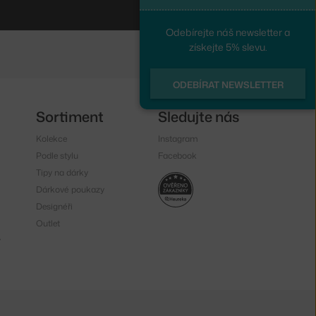
Odebírejte náš newsletter a
získejte 5% slevu.
ODEBÍRAT NEWSLETTER
Sortiment
Sledujte nás
Kolekce
Instagram
Podle stylu
Facebook
Tipy na dárky
Dárkové poukazy
Designéři
Outlet
y