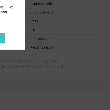
nepřímé světlo
byste vy
m vás
ano, vestavěný
2200 K
8 h
FER-1104271033
5704723340188
dite na
Prenosná lampa Luver, natural
 Switch to
Luver Portable Lamp, natural