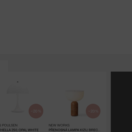
−20 %
−20 %
S POULSEN
NEW WORKS
HELLA 250, OPAL WHITE
PŘENOSNÁ LAMPA KIZU, BRECCIA PERNICE