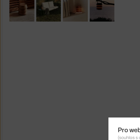
Pro we
(souhlas s 