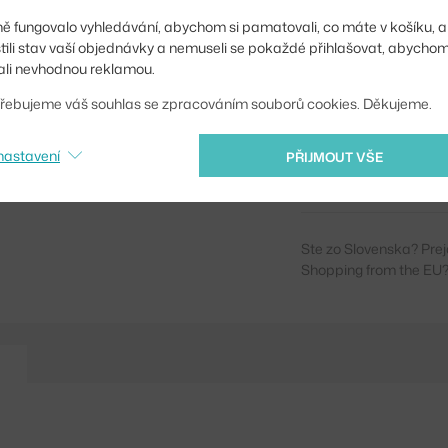
Distribuce světla:
ě fungovalo vyhledávání, abychom si pamatovali, co máte v košíku, a
stili stav vaší objednávky a nemuseli se pokaždé přihlašovat, abycho
Zdroj součástí:
li nevhodnou reklamou.
Barevná teplota:
řebujeme váš souhlas se zpracováním souborů cookies. Děkujeme.
Výdrž baterie:
nastavení
PŘIJMOUT VŠE
Kód produktu
EAN
Ste zo Slovenska? Prej
Shopping from the EU?