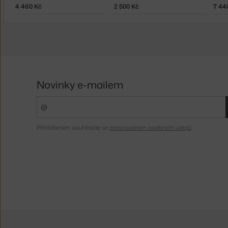
4 460 Kč
2 500 Kč
7 44
Novinky e-mailem
Přihlášením souhlasíte se
zpracováním osobních údajů
.