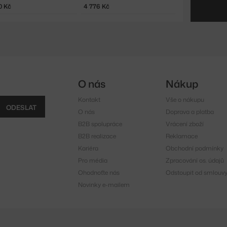
0 Kč
4 776 Kč
O nás
Nákup
Kontakt
Vše o nákupu
ODESLAT
O nás
Doprava a platba
B2B spolupráce
Vrácení zboží
B2B realizace
Reklamace
Kariéra
Obchodní podmínky
Pro média
Zpracování os. údajů
Ohodnoťte nás
Odstoupit od smlouv
Novinky e-mailem