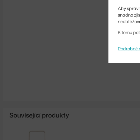
Aby správn
snadno zji
neobtěžova
K tomu pot
Podrobné 
Související produkty