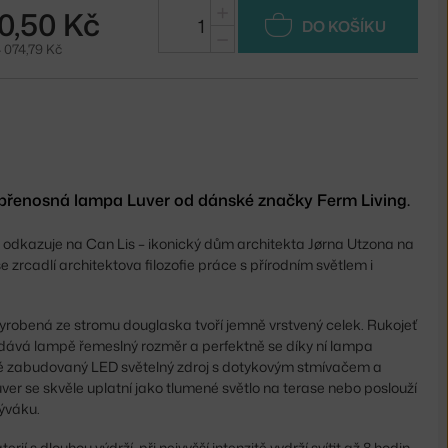
+
0,50 Kč
DO KOŠÍKU
−
 074,79 Kč
 přenosná lampa Luver od dánské značky Ferm Living.
odkazuje na Can Lis – ikonický dům architekta Jørna Utzona na
 se zrcadlí architektova filozofie práce s přírodním světlem i
a vyrobená ze stromu douglaska tvoří jemně vrstvený celek. Rukojeť
ává lampě řemeslný rozměr a perfektně se díky ní lampa
é zabudovaný LED světelný zdroj s dotykovým stmívačem a
uver se skvěle uplatní jako tlumené světlo na terase nebo poslouží
býváku.
ií s dlouhou výdrží, při nejvyšší intenzitě vydrží svítit až 8 hodin