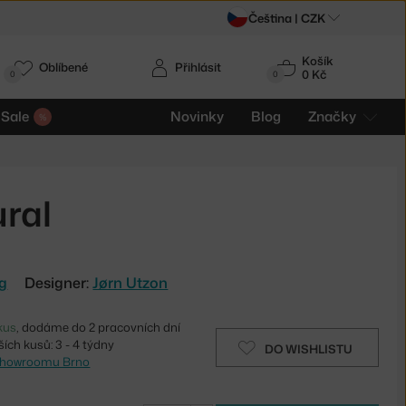
Čeština |
CZK
Košík
Oblíbené
Přihlásit
0 Kč
0
0
Sale
Novinky
Blog
Značky
ral
ng
Designer:
Jørn Utzon
kus
, dodáme do 2 pracovních dní
ích kusů: 3 - 4 týdny
DO WISHLISTU
showroomu Brno