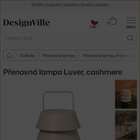
Sleva 5 % pro odběratele
newsletteru
30 dní na vrácení zboží
Košík
0
CZK
MENU
0 Kč
Hledat
HLE
Svítidla
Přenosné lampy
Přenosné lampy Ferm Living
Přenosná lampa Luver, cashmere