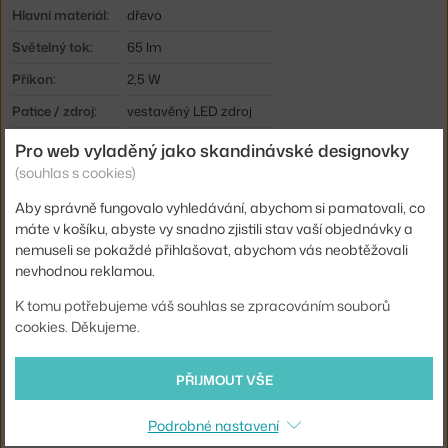
Hlavní materiál:
dřevo
Světelný tok:
65 lm
Příkon:
2,5 W
Patice / zdroj:
vestavěný LED zdroj
Životnost:
30000 hod.
Pro web vyladěný jako skandinávské designovky
(souhlas s cookies)
Stmívatelné:
ano
Aby správně fungovalo vyhledávání, abychom si pamatovali, co
Distribuce světla:
nepřímé světlo
máte v košíku, abyste vy snadno zjistili stav vaší objednávky a
Zdroj součástí:
ano, vestavěný
nemuseli se pokaždé přihlašovat, abychom vás neobtěžovali
nevhodnou reklamou.
Barevná teplota:
2200 K
Výdrž baterie:
8 h
K tomu potřebujeme váš souhlas se zpracováním souborů
cookies. Děkujeme.
Kód produktu
FER-1104273493
EAN
5704723364207
PŘIJMOUT VŠE
Ste zo Slovenska? Prejdite na
Prenosná lampa Luver, cashmere
Podrobné nastavení
Shopping from the EU? Switch to
Luver Portable Lamp, cashmere