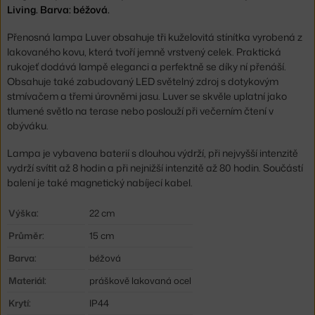
Living. Barva: béžová.
Přenosná lampa Luver obsahuje tři kuželovitá stínítka vyrobená z
lakovaného kovu, která tvoří jemně vrstvený celek. Praktická
rukojeť dodává lampě eleganci a perfektně se díky ní přenáší.
Obsahuje také zabudovaný LED světelný zdroj s dotykovým
stmívačem a třemi úrovněmi jasu. Luver se skvěle uplatní jako
tlumené světlo na terase nebo poslouží při večerním čtení v
obýváku.
Lampa je vybavena baterií s dlouhou výdrží, při nejvyšší intenzitě
vydrží svítit až 8 hodin a při nejnižší intenzitě až 80 hodin. Součástí
balení je také magnetický nabíjecí kabel.
Výška:
22 cm
Průměr:
15 cm
Barva:
béžová
Materiál:
práškově lakovaná ocel
Krytí:
IP44