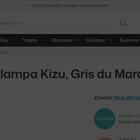
Sleva 5 % pro odběratele
newsletteru
30 dní na vrácení zboží
edat
HLEDAT
lňky
Tapety
Stolování
Outdoor
Summer 
orks
lampa Kizu, Gris du Mar
Značka:
New Work
Skladem 2 
SKLADEM
Dodání dalš