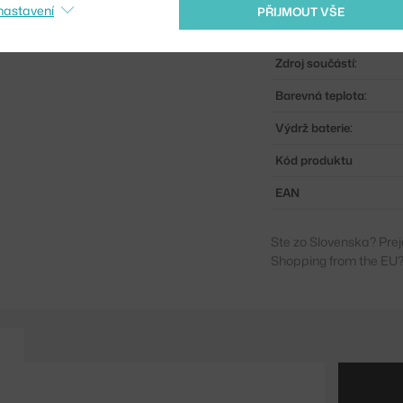
nastavení
PŘIJMOUT VŠE
Distribuce světla:
Zdroj součástí:
Barevná teplota:
Výdrž baterie:
Kód produktu
EAN
Ste zo Slovenska? Prej
Shopping from the EU?