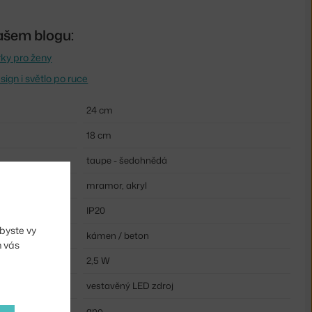
ašem blogu:
rky pro ženy
ign i světlo po ruce
24 cm
18 cm
taupe - šedohnědá
mramor, akryl
IP20
byste vy
kámen / beton
m vás
2,5 W
vestavěný LED zdroj
ano