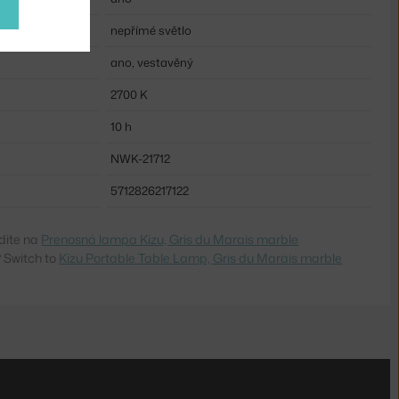
nepřímé světlo
ano, vestavěný
2700 K
10 h
NWK-21712
5712826217122
dite na
Prenosná lampa Kizu, Gris du Marais marble
 Switch to
Kizu Portable Table Lamp, Gris du Marais marble