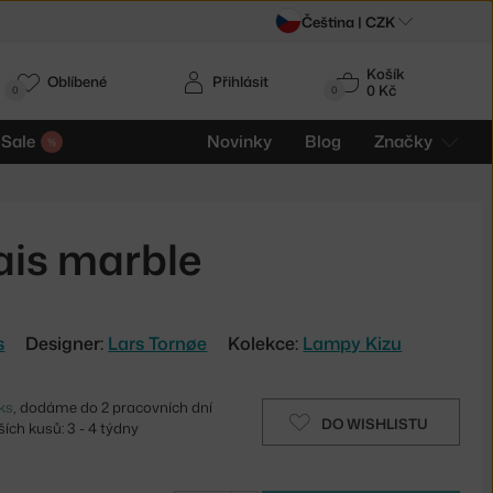
Čeština |
CZK
Košík
Oblíbené
Přihlásit
0 Kč
0
0
Sale
Novinky
Blog
Značky
ais marble
s
Designer:
Lars Tornøe
Kolekce:
Lampy Kizu
ks
, dodáme do 2 pracovních dní
DO WISHLISTU
ích kusů: 3 - 4 týdny