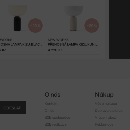
−20 %
−20 %
 WORKS
NEW WORKS
PŘENOSNÁ LAMPA KIZU, BLACK MARBLE
PŘENOSNÁ LAMPA KIZU, KUNIS BRECCIA
6 Kč
4 776 Kč
O nás
Nákup
Kontakt
Vše o nákupu
ODESLAT
O nás
Doprava a platba
B2B spolupráce
Vrácení zboží
B2B realizace
Reklamace