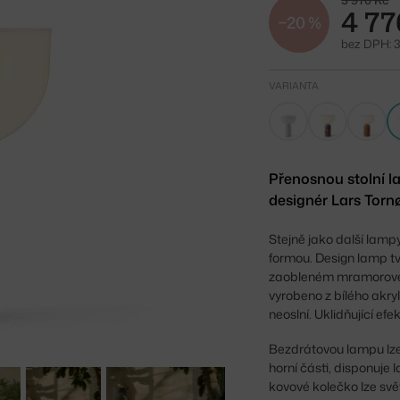
5 970 Kč
4 77
−20 %
bez DPH: 3
VARIANTA
Přenosnou stolní 
designér Lars Tor
Stejně jako další lamp
formou. Design lamp tvo
zaobleném mramorovém 
vyrobeno z bílého akry
neoslní. Uklidňující e
Bezdrátovou lampu lze 
horní části, disponu
kovové kolečko lze svět