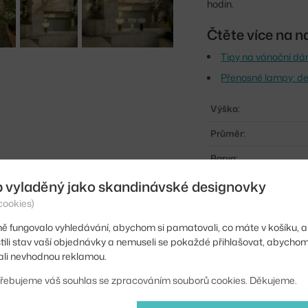
hodin.
Čtěte více na n
Tipy na vánoční dá
Přenosné lampy: des
Výška:
Průměr:
Barva:
b vyladěný jako skandinávské designovky
Materiál:
cookies)
Krytí:
ě fungovalo vyhledávání, abychom si pamatovali, co máte v košíku, a
Hlavní materiál:
stili stav vaší objednávky a nemuseli se pokaždé přihlašovat, abycho
li nevhodnou reklamou.
Příkon:
řebujeme váš souhlas se zpracováním souborů cookies. Děkujeme.
Patice / zdroj:
Stmívatelné: