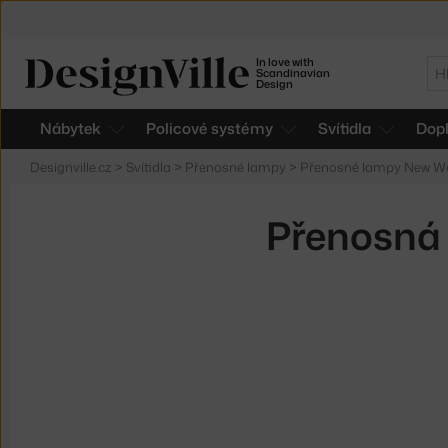
In love with
Hl
Scandinavian
Design
Nábytek
Policové systémy
Svítidla
Dop
Designville.cz
>
Svítidla
>
Přenosné lampy
>
Přenosné lampy New W
Přenosná 