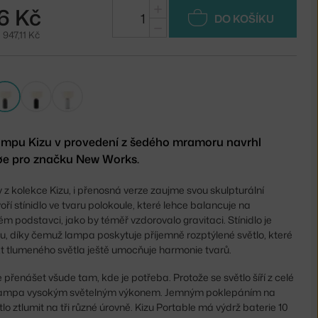
+
6 Kč
DO KOŠÍKU
−
 947,11 Kč
lampu Kizu v provedení z šedého mramoru navrhl
nøe pro značku New Works.
y z kolekce Kizu, i přenosná verze zaujme svou skulpturální
ří stínidlo ve tvaru polokoule, které lehce balancuje na
podstavci, jako by téměř vzdorovalo gravitaci. Stínidlo je
lu, díky čemuž lampa poskytuje příjemně rozptýlené světlo, které
fekt tlumeného světla ještě umocňuje harmonie tvarů.
přenášet všude tam, kde je potřeba. Protože se světlo šíří z celé
je lampa vysokým světelným výkonem. Jemným poklepáním na
lo ztlumit na tři různé úrovně. Kizu Portable má výdrž baterie 10