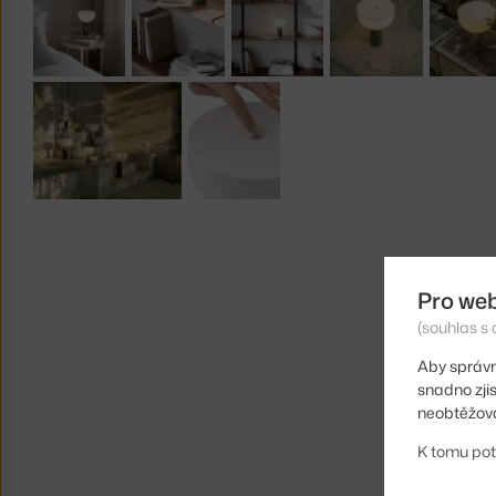
Pro we
(souhlas s 
Aby správn
snadno zji
neobtěžova
K tomu pot