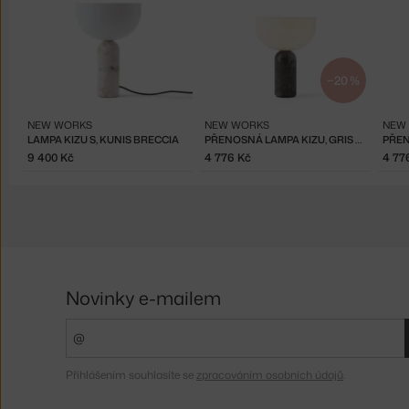
−20 %
NEW WORKS
NEW WORKS
NEW
LAMPA KIZU S, KUNIS BRECCIA
PŘENOSNÁ LAMPA KIZU, GRIS DU MARAIS MARBLE
9 400 Kč
4 776 Kč
4 77
Novinky e-mailem
Přihlášením souhlasíte se
zpracováním osobních údajů
.