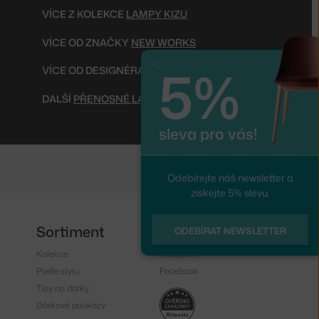
VÍCE Z KOLEKCE
LAMPY KIZU
VÍCE OD ZNAČKY
NEW WORKS
5%
Zavřít
VÍCE OD DESIGNÉRA
LARS TORNØE
DALŠÍ
PŘENOSNÉ LAMPY
sleva pro vás!
Odebírejte náš newsletter a
získejte 5% slevu.
Sortiment
Sledujte nás
ODEBÍRAT NEWSLETTER
Kolekce
Instagram
Podle stylu
Facebook
Tipy na dárky
Dárkové poukazy