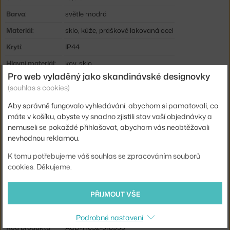
Barva:
světle modrá
Materiál:
sklo, kůže, práškově lakovaná ocel
Krytí:
IP44
Hlavní materiál:
kov, sklo
Pro web vyladěný jako skandinávské designovky
Světelný tok:
155 lm
(souhlas s cookies)
Příkon:
2 W
Aby správně fungovalo vyhledávání, abychom si pamatovali, co
Patice / zdroj:
vestavěný LED zdroj
máte v košíku, abyste vy snadno zjistili stav vaší objednávky a
nemuseli se pokaždé přihlašovat, abychom vás neobtěžovali
Životnost:
30000 hod.
nevhodnou reklamou.
Stmívatelné:
ano
K tomu potřebujeme váš souhlas se zpracováním souborů
Distribuce světla:
nepřímé světlo
cookies. Děkujeme.
Zdroj součástí:
ano, vestavěný
PŘIJMOUT VŠE
Barevná teplota:
2200 K
Výdrž baterie:
10 h
Podrobné nastavení
Kód produktu
AUD-71052-018953