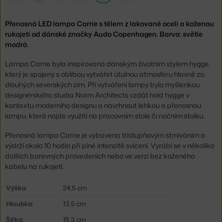
Přenosná LED lampa Carrie s tělem z lakované oceli a koženou
rukojetí od dánské značky Audo Copenhagen. Barva: světle
modrá.
Lampa Carrie byla inspirovaná dánským životním stylem hygge,
který je spojený s oblibou vytvářet útulnou atmosféru hlavně za
dlouhých severských zim. Při vytváření lampy bylo myšlenkou
designérského studia Norm Architects vzdát hold hygge v
kontextu moderního designu a navrhnout lehkou a přenosnou
lampu, která najde využití na pracovním stole či nočním stolku.
Přenosná lampa Carrie je vybavena třístupňovým stmíváním a
výdrží okolo 10 hodin při plné intenzitě svícení. Vyrábí se v několika
dalších barevných provedeních nebo ve verzi bez koženého
kabelu na rukojeti.
Výška:
24,5 cm
Hloubka:
13,5 cm
Šířka:
15,3 cm