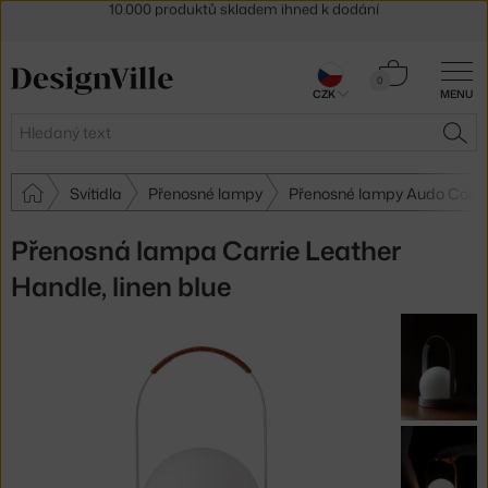
Sleva 5 % pro odběratele
newsletteru
30 dní na vrácení zboží
Košík
0
CZK
MENU
0 Kč
Hledat
HLE
Svítidla
Přenosné lampy
Přenosné lampy Audo Cop
Přenosná lampa Carrie Leather
Handle, linen blue