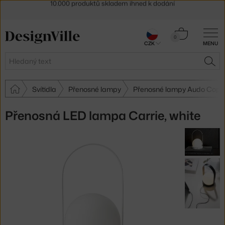
Sleva 5 % pro odběratele
newsletteru
30 dní na vrácení zboží
Košík
0
CZK
MENU
0 Kč
Hledat
HLE
Svítidla
Přenosné lampy
Přenosné lampy Audo Cop
Přenosná LED lampa Carrie, white