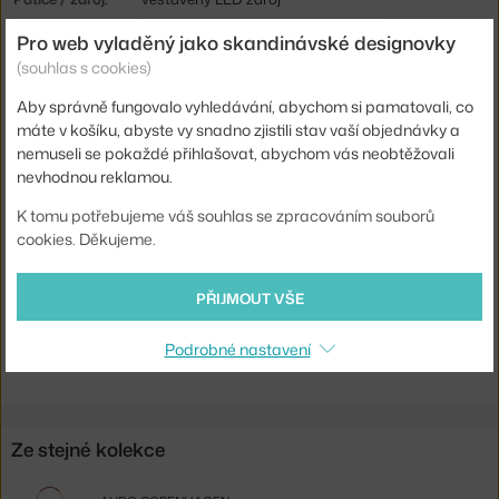
Stmívatelné:
ano
Pro web vyladěný jako skandinávské designovky
(souhlas s cookies)
Distribuce světla:
nepřímé světlo
Aby správně fungovalo vyhledávání, abychom si pamatovali, co
Zdroj součástí:
ano, vestavěný
máte v košíku, abyste vy snadno zjistili stav vaší objednávky a
Barevná teplota:
2700 K
nemuseli se pokaždé přihlašovat, abychom vás neobtěžovali
nevhodnou reklamou.
Výdrž baterie:
5 h
Info k produktu:
Obsahuje praktickou USB nabíječku.
K tomu potřebujeme váš souhlas se zpracováním souborů
cookies. Děkujeme.
Kód produktu
AUD-71052-001182
EAN
5709262000012
PŘIJMOUT VŠE
Ste zo Slovenska? Prejdite na
Prenosná lampa Carrie, white
Podrobné nastavení
Shopping from the EU? Switch to
Carrie Portable Lamp, white
Ze stejné kolekce