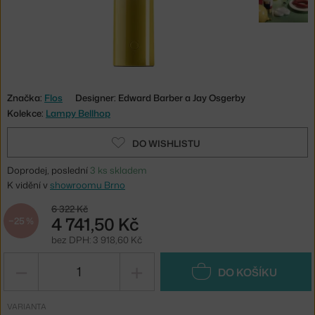
Značka:
Flos
Designer: Edward Barber a Jay Osgerby
Kolekce:
Lampy Bellhop
DO WISHLISTU
Doprodej, poslední
3 ks skladem
K vidění v
showroomu Brno
6 322 Kč
4 741,50 Kč
−25 %
bez DPH: 3 918,60 Kč
−
+
DO KOŠÍKU
VARIANTA