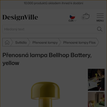
Sleva 5 % pro odběratele
newsletteru
30 dní na vrácení zboží
Košík
0
CZK
MENU
0 Kč
Hledat
HLE
Svítidla
Přenosné lampy
Přenosné lampy Flos
Přenosná lampa Bellhop Battery,
yellow