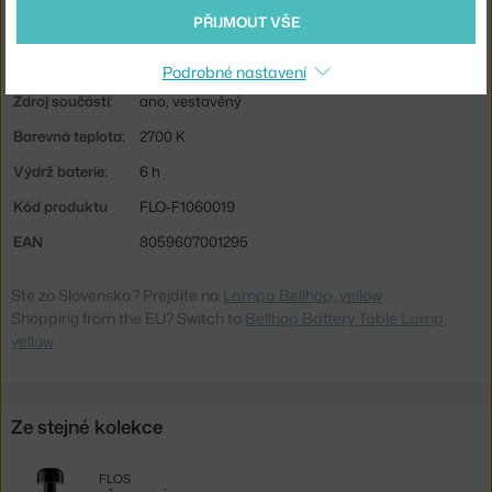
PŘIJMOUT VŠE
Stmívatelné:
ano
Distribuce světla:
přímé osvětlení
Podrobné nastavení
Zdroj součástí:
ano, vestavěný
Barevná teplota:
2700 K
Výdrž baterie:
6 h
Kód produktu
FLO-F1060019
EAN
8059607001295
Ste zo Slovenska? Prejdite na
Lampa Bellhop, yellow
Shopping from the EU? Switch to
Bellhop Battery Table Lamp,
yellow
Ze stejné kolekce
FLOS