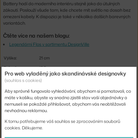
Battery hodí do moderního interiéru stejně jako do útulných
zákoutí. Poslouží všude tam, kde chcete mít světlo na dosah bez
omezení kabely. K dispozici je také v několika dalších barevných
variantách.
Čtěte více na našem blogu:
Legendární Flos v sortimentu DesignVille
Výška:
21 cm
Průměr:
12,5 cm
Pro web vyladěný jako skandinávské designovky
Barva:
žlutá
(souhlas s cookies)
Materiál:
polykarbonát
Aby správně fungovalo vyhledávání, abychom si pamatovali, co
máte v košíku, abyste vy snadno zjistili stav vaší objednávky a
Krytí:
IP20
nemuseli se pokaždé přihlašovat, abychom vás neobtěžovali
Hlavní materiál:
plast
nevhodnou reklamou.
Světelný tok:
151 lm
K tomu potřebujeme váš souhlas se zpracováním souborů
Příkon:
3 W
cookies. Děkujeme.
Patice / zdroj:
vestavěný LED zdroj