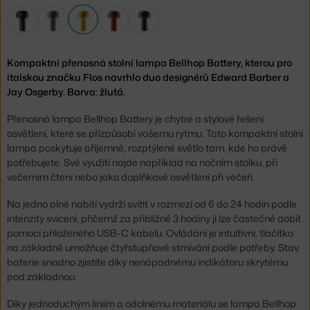
Kompaktní přenosná stolní lampa Bellhop Battery, kterou pro
italskou značku Flos navrhlo duo designérů Edward Barber a
Jay Osgerby. Barva: žlutá.
Přenosná lampa Bellhop Battery je chytré a stylové řešení
osvětlení, které se přizpůsobí vašemu rytmu. Tato kompaktní stolní
lampa poskytuje příjemné, rozptýlené světlo tam, kde ho právě
potřebujete. Své využití najde například na nočním stolku, při
večerním čtení nebo jako doplňkové osvětlení při večeři.
Na jedno plné nabití vydrží svítit v rozmezí od 6 do 24 hodin podle
intenzity svícení, přičemž za přibližně 3 hodiny ji lze částečně dobít
pomocí přiloženého USB-C kabelu. Ovládání je intuitivní, tlačítko
na základně umožňuje čtyřstupňové stmívání podle potřeby. Stav
baterie snadno zjistíte díky nenápadnému indikátoru skrytému
pod základnou.
Díky jednoduchým liniím a odolnému materiálu se lampa Bellhop