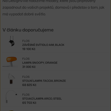
Na DesignVille nabízíme modely, které jsou připraveny
zapadnout do vašich projektů, domovů i představ o tom, jak
má vypadat dobré světlo.
V článku doporučujeme
FLOS
ZÁVĚSNÉ SVÍTIDLO AIM, BLACK
19 100 Kč
FLOS
LAMPA SNOOPY, ORANGE
31 000 Kč
FLOS
STOLNÍ LAMPA TACCIA, BRONZE
68 825 Kč
FLOS
STOJACÍ LAMPA ARCO, STEEL
65 703 Kč