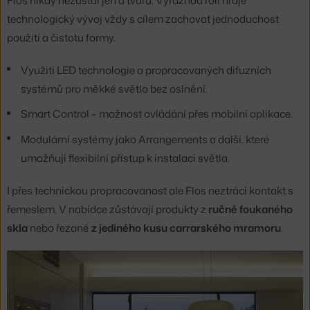
Flos nikdy nezůstal jen u tvaru. Výraznou roli hraje
technologický vývoj vždy s cílem zachovat jednoduchost
použití a čistotu formy.
Využití LED technologie a propracovaných difuzních
systémů pro měkké světlo bez oslnění.
Smart Control – možnost ovládání přes mobilní aplikace.
Modulární systémy jako Arrangements a další, které
umožňují flexibilní přístup k instalaci světla.
I přes technickou propracovanost ale Flos neztrácí kontakt s
řemeslem. V nabídce zůstávají produkty z
ručně foukaného
skla
nebo řezané
z jediného kusu carrarského mramoru
.