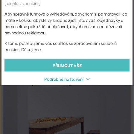
Závěsná lampa Smithfield, Jasper Morrison (2009).
Stropní
(souhlas s cookies)
nebo závěsné svítidlo s velkorysou opálovou difuzí v
Aby správně fungovalo vyhledávání, abychom si pamatovali, co
minimalistickém tvaru.
máte v košíku, abyste vy snadno zjistili stav vaší objednávky a
nemuseli se pokaždé přihlašovat, abychom vás neobtěžovali
nevhodnou reklamou.
K tomu potřebujeme váš souhlas se zpracováním souborů
cookies. Děkujeme.
PŘIJMOUT VŠE
Podrobné nastavení