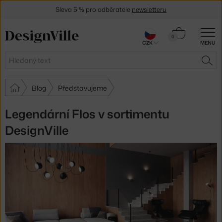
Sleva 5 % pro odběratele
newsletteru
30 dní na vrácení zboží
Košík
0
CZK
MENU
0 Kč
Hledat
HLE
Blog
Představujeme
Legendární Flos v sortimentu
DesignVille