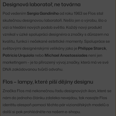
Designová laboratoř, ne továrna
Pod vedením
Sergia Gandiniho
od roku 1963 se Flos stal
skutečnou designovou laboratoří. Nešlo jen o výrobu, šlo o
vizi a hledání nových podob světla. Každý nový produkt
vznikal v úzké spolupráci designéra a značky s důrazem na
kvalitu, funkci i nečekané estetické momenty. Spolupráce se
světovými designérskými velikány jako je
Philippe Starck
,
Patricia Urquiola
nebo
Michael Anastassiades
není jen
marketingem – je to přirozený vývoj značky, která má ve své
DNA zakódovanou tvůrčí odvahu.
Flos – lampy, které píší dějiny designu
Značka Flos má nekonečnou řadu designových ikon, které se
nám do jednoho článku zdaleka nevejdou, tak nasajte Flos
identitu alespoň pomocí těchto pár vizionářských modelů a
další si pak prohlédněte na našem e-shopu.