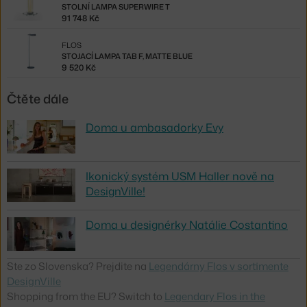
STOLNÍ LAMPA SUPERWIRE T
91 748 Kč
FLOS
STOJACÍ LAMPA TAB F, MATTE BLUE
9 520 Kč
Čtěte dále
Doma u ambasadorky Evy
Ikonický systém USM Haller nově na
DesignVille!
Doma u designérky Natálie Costantino
Ste zo Slovenska? Prejdite na
Legendárny Flos v sortimente
DesignVille
Shopping from the EU? Switch to
Legendary Flos in the