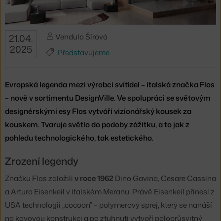
Vendula Šírová
21.04.
2025
Představujeme
Evropská legenda mezi výrobci svítidel – italská značka Flos
– nově v sortimentu DesignVille. Ve spolupráci se světovým
designérskými esy Flos vytváří vizionářský kousek za
kouskem. Tvaruje světlo do podoby zážitku, a to jak z
pohledu technologického, tak estetického.
Zrození legendy
Značku Flos založili
v roce 1962
Dino Gavina, Cesare Cassina
a Arturo Eisenkeil v italském Meranu. Právě Eisenkeil přinesl z
USA technologii „cocoon” – polymerový sprej, který se nanáší
na kovovou konstrukci a po ztuhnutí vytvoří poloprůsvitný