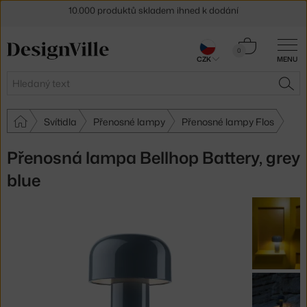
Sleva 5 % pro odběratele
newsletteru
30 dní na vrácení zboží
Košík
0
CZK
MENU
0 Kč
Hledat
HLE
Svítidla
Přenosné lampy
Přenosné lampy Flos
Přenosná lampa Bellhop Battery, grey
blue