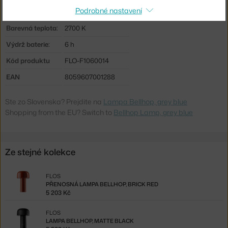
Podrobné nastavení
Zdroj součástí:
ano, vestavěný
Barevná teplota:
2700 K
Výdrž baterie:
6 h
Kód produktu
FLO-F1060014
EAN
8059607001288
Ste zo Slovenska? Prejdite na
Lampa Bellhop, grey blue
Shopping from the EU? Switch to
Bellhop Lamp, grey blue
Ze stejné kolekce
FLOS
PŘENOSNÁ LAMPA BELLHOP, BRICK RED
5 203 Kč
FLOS
LAMPA BELLHOP, MATTE BLACK