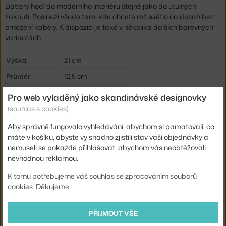
Battery hodí do moderního interiéru stejně jako do útulných
zákoutí. Poslouží všude tam, kde chcete mít světlo na dosah bez
omezení kabely. K dispozici je také v několika dalších barevných
variantách.
Výška:
21 cm
Průměr:
12,5 cm
Barva:
modrá
Pro web vyladěný jako skandinávské designovky
(souhlas s cookies)
Materiál:
polykarbonát
Krytí:
IP20
Aby správně fungovalo vyhledávání, abychom si pamatovali, co
máte v košíku, abyste vy snadno zjistili stav vaší objednávky a
Hlavní materiál:
plast
nemuseli se pokaždé přihlašovat, abychom vás neobtěžovali
Světelný tok:
151 lm
nevhodnou reklamou.
Příkon:
3 W
K tomu potřebujeme váš souhlas se zpracováním souborů
cookies. Děkujeme.
Patice / zdroj:
vestavěný LED zdroj
Stmívatelné:
ano
PŘIJMOUT VŠE
Distribuce světla:
přímé osvětlení