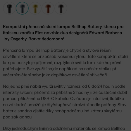
Kompaktní přenosná stolní lampa Bellhop Battery, kterou pro
italskou značku Flos navrhlo duo designérů Edward Barber a
Jay Osgerby. Barva: šedomodrá.
Přenosná lampa Bellhop Battery je chytré a stylové řešení
osvětlení, které se přizpůsobí vašemu rytmu. Tato kompaktní stolní
lampa poskytuje příjemné, rozptýlené světlo tam, kde ho právě
potřebujete. Své využití najde například na nočním stolku, při
večerním čtení nebo jako doplňkové osvětlení při večeři.
Na jedno plné nabití vydrží svítit v rozmezí od 6 do 24 hodin podle
intenzity svícení, přičemž za přibližně 3 hodiny ji lze částečně dobít
pomocí přiloženého USB-C kabelu. Ovládání je intuitivní, tlačítko
na základně umožňuje čtyřstupňové stmívání podle potřeby. Stav
baterie snadno zjistíte díky nenápadnému indikátoru skrytému
pod základnou.
Díky jednoduchým liniím a odolnému materiálu se lampa Bellhop