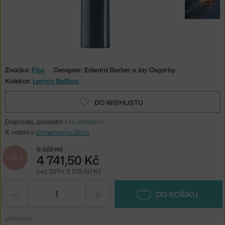
Značka:
Flos
Designer: Edward Barber a Jay Osgerby
Kolekce:
Lampy Bellhop
DO WISHLISTU
Doprodej, poslední
1 ks skladem
K vidění v
showroomu Brno
6 322 Kč
4 741,50 Kč
−25 %
bez DPH: 3 918,60 Kč
−
+
DO KOŠÍKU
VARIANTA