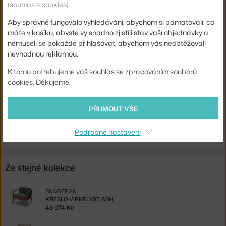
Barva:
světlé dřevo, žlutá
(souhlas s cookies)
Materiál:
pěna, teakové dřevo, textil
Aby správně fungovalo vyhledávání, abychom si pamatovali, co
máte v košíku, abyste vy snadno zjistili stav vaší objednávky a
Sedák:
čalouněný
nemuseli se pokaždé přihlašovat, abychom vás neobtěžovali
Podnož:
dřevo
nevhodnou reklamou.
Kód produktu
SKA-1505887
K tomu potřebujeme váš souhlas se zpracováním souborů
cookies. Děkujeme.
EAN
5706420102847
Ste zo Slovenska? Prejdite na
Pouf Virkelyst, golden yellow stripe
PŘIJMOUT VŠE
Shopping from the EU? Switch to
Virkelyst Pouf, golden yellow
stripe
Podrobné nastavení
Ze stejné kolekce
SKAGERAK
KŘESLO VIRKELYST, ASH
48 074 Kč