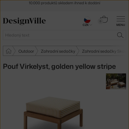
Sleva 5 % pro odběratele
newsletteru
30 dní na vrácení zboží
Košík
0
CZK
MENU
0 Kč
Hledat
HLE
Outdoor
Zahradní sedačky
Zahradní sedačky Skag
Pouf Virkelyst, golden yellow stripe