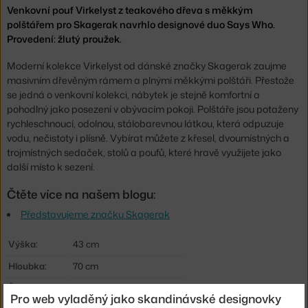
Venkovní pouf Virkelyst z teakového dřeva s měkkým
polštářem pro Skagerak navrhlo designové duo Says Who.
Provedení: žlutý proužek.
Moderní kolekce Virkelyst od dánské značky Skagerak zaujme
masivním dřevěným rámem a plnými měkkými polštáři. Přestože
se jedná o venkovní kolekci, nábytek je stejně komfortní a
pohodlný jako posezení v obývacím pokoji. Polštáře jsou potaženy
rychleschnoucí, odolnou, stálobarevnou látkou, která odpuzuje
vodu, nečistoty i plísně. Vybírat můžete z křesel, dvoumístných a
trojmístných sedaček, stolů a poufů, které hravě využijete jako
další místo k sezení.
Čtěte více na našem blogu:
Představujeme značku Skagerak
Výška:
43 cm
Hloubka:
70 cm
Šířka:
75,5 cm
Pro web vyladěný jako skandinávské designovky