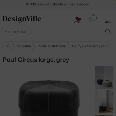
Sleva 5 % pro odběratele
newsletteru
Košík
30 dní na vrácení zboží
0
CZK
MENU
0 Kč
Hledat
HLE
Nábytek
Poufy a otomany
Poufy a otomany Norman
Pouf Circus large, grey