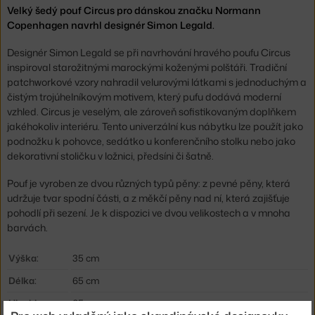
Velký šedý pouf Circus pro dánskou značku Normann
Copenhagen navrhl designér Simon Legald.
Designér Simon Legald se při navrhování hravého poufu Circus
inspiroval starožitnými marockými koženými polštáři. Tradiční
patchworkové vzory nahradil velurovými látkami s jednoduchým a
čistým trojúhelníkovým motivem, který pufu dodává moderní
vzhled
.
Circus je veselým, ale zároveň sofistikovaným doplňkem
jakéhokoliv interiéru. Tento univerzální kus nábytku lze použít jako
podnožku k pohovce, sedátko u konferenčního stolku nebo jako
dekorativní stoličku v ložnici, předsíni či šatně.
Pouf je vyroben ze dvou různých typů pěny: z pevné pěny, která
udržuje tvar spodní části, a z měkčí pěny nad ní, která zajišťuje
pohodlí při sezení. Je k dispozici ve dvou velikostech a v mnoha
barvách.
Výška:
35 cm
Délka:
65 cm
Hloubka:
65 cm