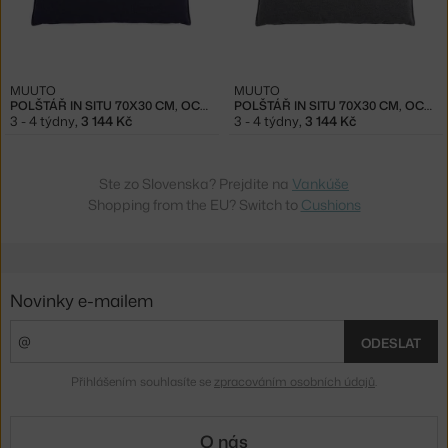
MUUTO
MUUTO
POLŠTÁŘ IN SITU 70X30 CM, OCEAN 601
POLŠTÁŘ IN SITU 70X30 CM, OCEAN 80
3 - 4 týdny
,
3 144 Kč
3 - 4 týdny
,
3 144 Kč
Ste zo Slovenska? Prejdite na
Vankúše
Shopping from the EU? Switch to
Cushions
Novinky e-mailem
ODESLAT
Přihlášením souhlasíte se
zpracováním osobních údajů
.
O nás