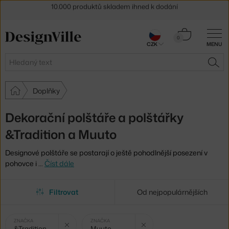
Sleva 5 % pro odběratele
newsletteru
30 dní na vrácení zboží
Košík
0
CZK
MENU
0 Kč
Hledat
HLE
Doplňky
Dekorační polštáře a polštářky
&Tradition a Muuto
Designové polštáře se postarají o ještě pohodlnější posezení v
pohovce i
…
Číst dále
Filtrovat
Od nejpopulárnějších
Vybrané
Zrušit filtr
Zrušit filtr
ZNAČKA
ZNAČKA
&Tradition
Muuto