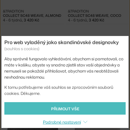
&TRADITION
&TRADITION
COLLECT SC48 WEAVE, ALMOND
COLLECT SC48 WEAVE, COCO
4 - 6 týdnů
,
3 420 Kč
4 - 6 týdnů
,
3 420 Kč
Pro web vyladěný jako skandinávské designovky
(souhlas s cookies)
Aby správně fungovalo vyhledávání, abychom si pamatovali, co
máte v košíku, abyste vy snadno zjistili stav vaší objednávky a
nemuseli se pokaždé přihlašovat, abychom vás neobtěžovali
nevhodnou reklamou.
MUUTO
MUUTO
POLŠTÁŘ TWINE 50X80, BEIGE-GREY
POLŠTÁŘ TWINE 40X50, DARK GREY
K tomu potřebujeme váš souhlas se zpracováním souborů
3 - 4 týdny
,
5 759 Kč
3 - 4 týdny
,
4 401 Kč
cookies. Děkujeme.
PŘIJMOUT VŠE
Podrobné nastavení