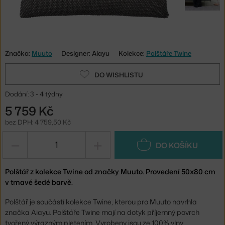
Značka:
Muuto
Designer: Aiayu
Kolekce:
Polštáře Twine
DO WISHLISTU
Dodání: 3 - 4 týdny
5 759 Kč
bez DPH: 4 759,50 Kč
−
+
DO KOŠÍKU
Polštář z kolekce Twine od značky Muuto. Provedení 50x80 cm
v tmavé šedé barvě.
Polštář je součástí kolekce Twine, kterou pro Muuto navrhla
značka Aiayu. Polštáře Twine mají na dotyk příjemný povrch
tvořený výrazným pletením. Vyrobeny jsou ze 100% vlny