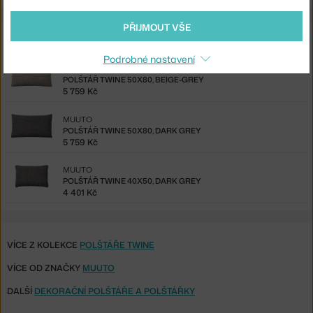
PŘIJMOUT VŠE
Ze stejné kolekce
Podrobné nastavení
MUUTO
POLŠTÁŘ TWINE 50X80, BEIGE-GREY
5 759 Kč
MUUTO
POLŠTÁŘ TWINE 50X80, DARK GREY
5 759 Kč
MUUTO
POLŠTÁŘ TWINE 40X50, DARK GREY
4 401 Kč
VÍCE Z KOLEKCE
POLŠTÁŘE TWINE
VÍCE OD ZNAČKY
MUUTO
DALŠÍ
DEKORAČNÍ POLŠTÁŘE A POLŠTÁŘKY