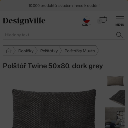
10.000 produktů skladem ihned k dodání
Sleva 5 % pro odběratele
newsletteru
Košík
0
CZK
MENU
0 Kč
30 dní na vrácení zboží
Hledat
HLE
Doplňky
Polštářky
Polštářky Muuto
Polštář Twine 50x80, dark grey