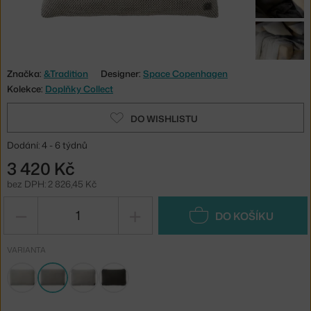
Značka:
&Tradition
Designer:
Space Copenhagen
Kolekce:
Doplňky Collect
DO WISHLISTU
Dodání: 4 - 6 týdnů
3 420 Kč
bez DPH: 2 826,45 Kč
−
+
DO KOŠÍKU
VARIANTA