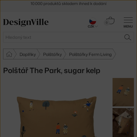
Sleva 5 % pro odběratele
newsletteru
30 dní na vrácení zboží
Košík
0
CZK
MENU
0 Kč
Hledat
HLE
Doplňky
Polštářky
Polštářky Ferm Living
Polštář The Park, sugar kelp