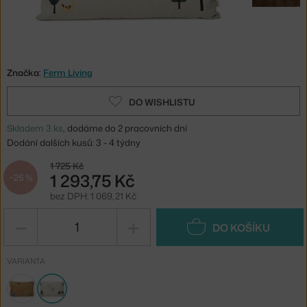
Značka:
Ferm Living
DO WISHLISTU
Skladem 3 ks
, dodáme do 2 pracovních dní
Dodání dalších kusů: 3 - 4 týdny
1 725 Kč
1 293,75 Kč
−25 %
bez DPH: 1 069,21 Kč
−
+
DO KOŠÍKU
VARIANTA