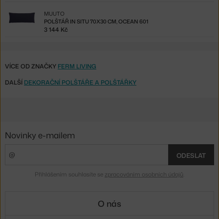
MUUTO
POLŠTÁŘ IN SITU 70X30 CM, OCEAN 601
3 144 Kč
VÍCE OD ZNAČKY
FERM LIVING
DALŠÍ
DEKORAČNÍ POLŠTÁŘE A POLŠTÁŘKY
Novinky e-mailem
ODESLAT
Přihlášením souhlasíte se
zpracováním osobních údajů
.
O nás