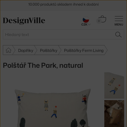
Sleva 5 % pro odběratele
newsletteru
Košík
30 dní na vrácení zboží
0
CZK
MENU
0 Kč
Hledat
HLE
Doplňky
Polštářky
Polštářky Ferm Living
Polštář The Park, natural