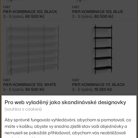
HAY
HAY
PIER KOMBINACE 103, BLACK
PIER KOMBINACE 103, BLUE
3 - 5 týdnů
,
60 500 Kč
3 - 5 týdnů
,
60 500 Kč
HAY
HAY
PIER KOMBINACE 103, WHITE
PIER KOMBINACE 111, BLACK
3 - 5 týdnů
,
60 500 Kč
3 - 5 týdnů
,
19 250 Kč
Pro web vyladěný jako skandinávské designovky
(souhlas s cookies)
Aby správně fungovalo vyhledávání, abychom si pamatovali, co
máte v košíku, abyste vy snadno zjistili stav vaší objednávky a
nemuseli se pokaždé přihlašovat, abychom vás neobtěžovali