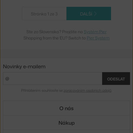
Stránka 1 ze 3
DALŠÍ
Ste zo Slovenska? Prejdite na
Systém Pier
Shopping from the EU? Switch to
Pier System
Novinky e-mailem
ODESLAT
Přihlášením souhlasíte se
zpracováním osobních údajů
.
O nás
Nákup