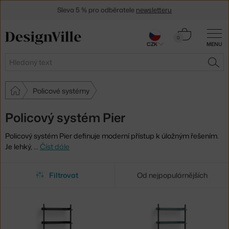
Sleva 5 % pro odběratele
newsletteru
30 dní na vrácení zboží
Košík
0
CZK
MENU
0 Kč
Hledat
HLE
Policové systémy
Policový systém Pier
Policový systém Pier definuje moderní přístup k úložným řešením.
Je lehký,
…
Číst dále
Filtrovat
Od nejpopulárnějších
Vybrané
filtry: