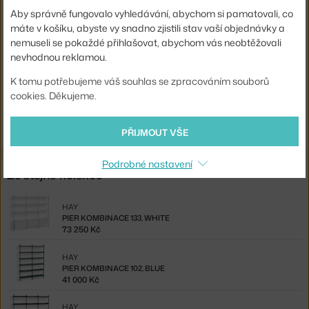
Aby správně fungovalo vyhledávání, abychom si pamatovali, co
Materiál:
hliník, práškově lakovaná ocel
máte v košíku, abyste vy snadno zjistili stav vaší objednávky a
Komponenty sestav:
hotové konfigurace
nemuseli se pokaždé přihlašovat, abychom vás neobtěžovali
nevhodnou reklamou.
Kód produktu
HAY-AB833-B665-AI79
K tomu potřebujeme váš souhlas se zpracováním souborů
Ste zo Slovenska? Prejdite na
Pier kombinácia 101, white
cookies. Děkujeme.
Shopping from the EU? Switch to
Pier System Combination 101,
white
PŘIJMOUT VŠE
Podrobné nastavení
Ze stejné kolekce
HAY
PIER KOMBINACE 133, WHITE
73 250 Kč
HAY
PIER KOMBINACE 102, BLUE
41 000 Kč
HAY