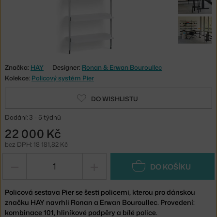
Značka:
HAY
Designer:
Ronan & Erwan Bouroullec
Kolekce:
Policový systém Pier
DO WISHLISTU
Dodání: 3 - 5 týdnů
22 000 Kč
bez DPH: 18 181,82 Kč
−
+
DO KOŠÍKU
Policová sestava Pier se šesti policemi, kterou pro dánskou
značku HAY navrhli Ronan a Erwan Bouroullec. Provedení:
kombinace 101, hliníkové podpěry a bílé police.