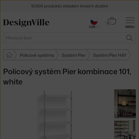
10.000 produktů skladem ihned k dodání
Sleva 5 % pro odběratele
newsletteru
Košík
0
CZK
MENU
0 Kč
30 dní na vrácení zboží
Hledat
HLE
Policové systémy
Systém Pier
Systém Pier HAY
Policový systém Pier kombinace 101,
white