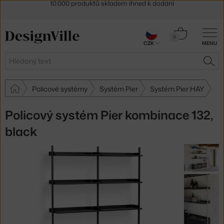
Sleva 5 % pro odběratele
newsletteru
30 dní na vrácení zboží
Košík
0
CZK
MENU
0 Kč
Hledat
HLE
Policové systémy
Systém Pier
Systém Pier HAY
Policový systém Pier kombinace 132,
black