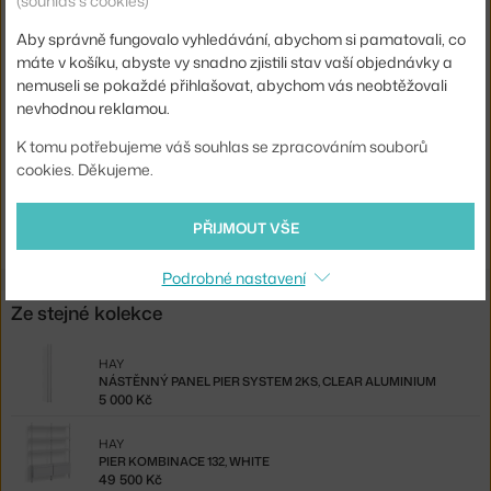
(souhlas s cookies)
Barva:
černá
Aby správně fungovalo vyhledávání, abychom si pamatovali, co
Materiál:
hliník, práškově lakovaná ocel
máte v košíku, abyste vy snadno zjistili stav vaší objednávky a
Komponenty sestav:
hotové konfigurace
nemuseli se pokaždé přihlašovat, abychom vás neobtěžovali
nevhodnou reklamou.
Kód produktu
HAY-AB846-B666-AI80
K tomu potřebujeme váš souhlas se zpracováním souborů
EAN
5710441388661
cookies. Děkujeme.
Ste zo Slovenska? Prejdite na
Pier kombinácia 132, black
Shopping from the EU? Switch to
Pier Combination 132, black
PŘIJMOUT VŠE
Podrobné nastavení
Ze stejné kolekce
HAY
NÁSTĚNNÝ PANEL PIER SYSTEM 2KS, CLEAR ALUMINIUM
5 000 Kč
HAY
PIER KOMBINACE 132, WHITE
49 500 Kč