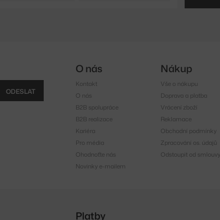
O nás
Nákup
Kontakt
Vše o nákupu
ODESLAT
O nás
Doprava a platba
B2B spolupráce
Vrácení zboží
B2B realizace
Reklamace
Kariéra
Obchodní podmínky
Pro média
Zpracování os. údajů
Ohodnoťte nás
Odstoupit od smlouv
Novinky e-mailem
Platby