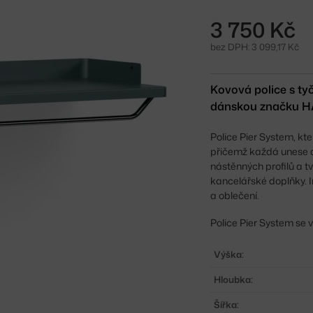
3 750 Kč
bez DPH: 3 099,17 Kč
Kovová police s ty
dánskou značku HA
Police Pier System, kt
přičemž každá unese a
nástěnných profilů a t
kancelářské doplňky. 
a oblečení.
Police Pier System se 
Výška:
Hloubka:
Šířka: