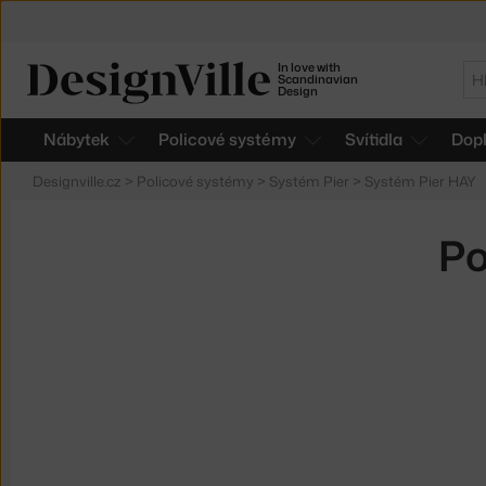
In love with
Hl
Scandinavian
Design
Nábytek
Policové systémy
Svítidla
Dop
Designville.cz
>
Policové systémy
>
Systém Pier
>
Systém Pier HAY
Po