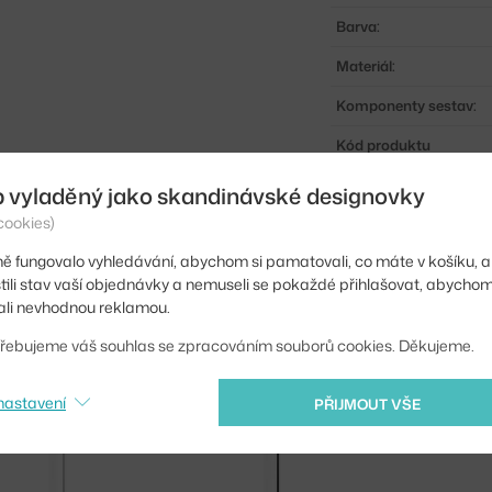
Barva:
Materiál:
Komponenty sestav:
Kód produktu
EAN
b vyladěný jako skandinávské designovky
cookies)
Ste zo Slovenska? Prej
ě fungovalo vyhledávání, abychom si pamatovali, co máte v košíku, a
Shopping from the EU?
stili stav vaší objednávky a nemuseli se pokaždé přihlašovat, abycho
li nevhodnou reklamou.
řebujeme váš souhlas se zpracováním souborů cookies. Děkujeme.
nastavení
PŘIJMOUT VŠE