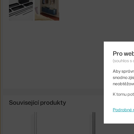
Pro we
(souhlas s 
Aby správn
snadno zji
neobtěžova
K tomu pot
Související produkty
Podrobné 