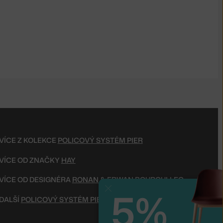
VÍCE Z KOLEKCE
POLICOVÝ SYSTÉM PIER
VÍCE OD ZNAČKY
HAY
VÍCE OD DESIGNÉRA
RONAN & ERWAN BOUROULLEC
5%
Zavřít
DALŠÍ
POLICOVÝ SYSTÉM PIER