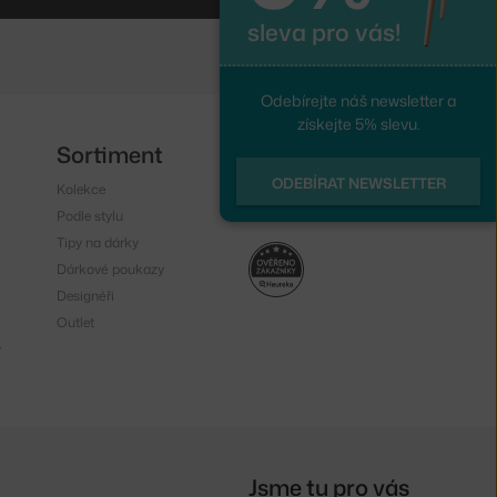
sleva pro vás!
Odebírejte náš newsletter a
získejte 5% slevu.
Sortiment
Sledujte nás
ODEBÍRAT NEWSLETTER
Kolekce
Instagram
Podle stylu
Facebook
Tipy na dárky
Dárkové poukazy
Designéři
Outlet
y
Jsme tu pro vás