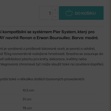
+
DO KOŠÍKU
−
čí kompatibilní se systémem Pier System, který pro
Y navrhli Ronan a Erwan Bouroullec. Barva: modrá.
erá je vyrobená z práškově lakované oceli, je pevná a odolná,
ž 15 kg rovnoměrně rozložené hmotnosti. Snadno se zasunuje do
voří odkládací plochu pro knihy, dekorace, květiny nebo
Integrovaná chromová tyč může sloužit také na zavěšení doplňků
vyrábí také v několika dalších barevných provedeních.
10,5 cm
31 cm
79 cm