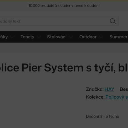
10.000 produktů skladem ihned k dodání
Sleva 5 % pro odběratele
newsletteru
edat
HLEDAT
30 dní na vrácení zboží
lňky
Tapety
Stolování
Outdoor
Summer 
lice Pier System s tyčí, b
Značka:
HAY
Des
Kolekce:
Policový 
Dodání: 3 - 5 týdnů