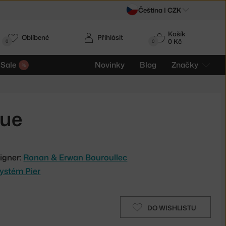
Čeština |
CZK
Košík
Oblíbené
Přihlásit
0 Kč
0
0
Sale
Novinky
Blog
Značky
lue
igner:
Ronan & Erwan Bouroullec
systém Pier
DO WISHLISTU