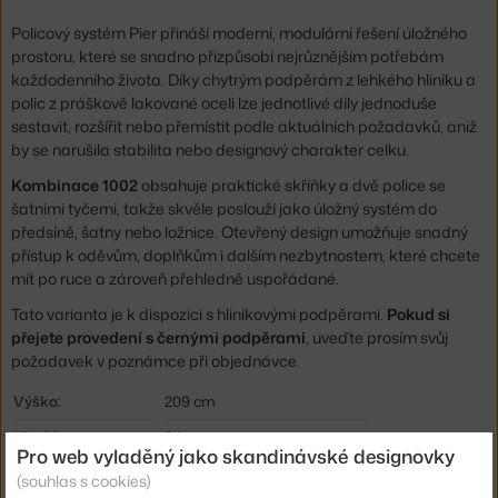
Policový systém Pier přináší moderní, modulární řešení úložného
prostoru, které se snadno přizpůsobí nejrůznějším potřebám
každodenního života. Díky chytrým podpěrám z lehkého hliníku a
polic z práškově lakované oceli lze jednotlivé díly jednoduše
sestavit, rozšířit nebo přemístit podle aktuálních požadavků, aniž
by se narušila stabilita nebo designový charakter celku.
Kombinace 1002
obsahuje praktické skříňky a dvě police se
šatními tyčemi, takže skvěle poslouží jako úložný systém do
předsíně, šatny nebo ložnice. Otevřený design umožňuje snadný
přístup k oděvům, doplňkům i dalším nezbytnostem, které chcete
mít po ruce a zároveň přehledně uspořádané.
Tato varianta je k dispozici s hliníkovými podpěrami.
Pokud si
přejete provedení s černými podpěrami
, uveďte prosím svůj
požadavek v poznámce při objednávce.
Výška:
209 cm
Hloubka:
34 cm
Pro web vyladěný jako skandinávské designovky
Šířka:
162 cm
(souhlas s cookies)