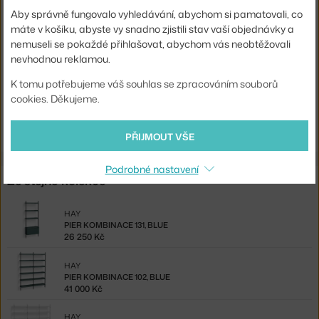
Barva:
bílá
Aby správně fungovalo vyhledávání, abychom si pamatovali, co
máte v košíku, abyste vy snadno zjistili stav vaší objednávky a
Materiál:
hliník, práškově lakovaná ocel
nemuseli se pokaždé přihlašovat, abychom vás neobtěžovali
Komponenty sestav:
hotové konfigurace
nevhodnou reklamou.
Kód produktu
HAY-AB854-B665-AI79
K tomu potřebujeme váš souhlas se zpracováním souborů
cookies. Děkujeme.
Ste zo Slovenska? Prejdite na
Pier kombinácia 1002, white
Shopping from the EU? Switch to
Pier Combination 1002, white
PŘIJMOUT VŠE
Podrobné nastavení
Ze stejné kolekce
HAY
PIER KOMBINACE 131, BLUE
26 250 Kč
HAY
PIER KOMBINACE 102, BLUE
41 000 Kč
HAY