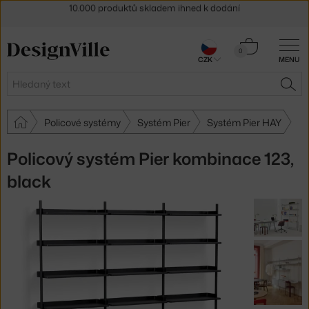
Sleva 5 % pro odběratele
newsletteru
30 dní na vrácení zboží
Košík
0
CZK
MENU
0 Kč
Hledat
HLE
Policové systémy
Systém Pier
Systém Pier HAY
Policový systém Pier kombinace 123,
black