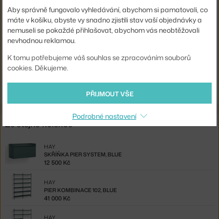
Barva:
černá
Aby správně fungovalo vyhledávání, abychom si pamatovali, co
máte v košíku, abyste vy snadno zjistili stav vaší objednávky a
Materiál:
hliník, práškově lakovaná ocel
nemuseli se pokaždé přihlašovat, abychom vás neobtěžovali
Komponenty sestav:
hotové konfigurace
nevhodnou reklamou.
Kód produktu
HAY-AB843-B666-AI80
K tomu potřebujeme váš souhlas se zpracováním souborů
cookies. Děkujeme.
Ste zo Slovenska? Prejdite na
Pier kombinácia 123, black
Shopping from the EU? Switch to
Pier Combination 123, black
PŘIJMOUT VŠE
Podrobné nastavení
Ze stejné kolekce
HAY
SKŘÍŇKA PIER SYSTEM, BLUE
12 500 Kč
HAY
PIER KOMBINACE 102, BLUE
41 000 Kč
HAY