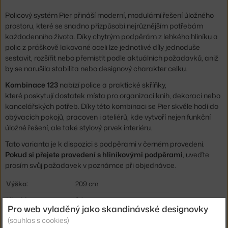
Policový systém Pier přináší moderní, modulární řešení úložného
prostoru, které se snadno přizpůsobí nejrůznějším potřebám
každodenního života. Díky chytrým podpěrám z lehkého hliníku a
polic z práškově lakované oceli lze jednotlivé díly jednoduše
sestavit, rozšířit nebo přemístit podle aktuálních požadavků, aniž
by se narušila stabilita nebo designový charakter celku.
Kombinace 123
nabízí police a praktické skříňky,
které poskytují dostatek místa pro organizaci knih, dekorací nebo
kancelářských potřeb. Díky této kombinaci se Pier skvěle hodí do
obývacích pokojů, pracoven i ateliérů, kde vytvoří nejen funkční
úložné řešení, ale také stylový prvek interiéru.
Tato varianta je k dispozici s podpěrami v černém provedení.
Pokud si přejete provedení s hliníkovými podpěrami
, uveďte
prosím svůj požadavek v poznámce při objednávce.
Výška:
209 cm
Hloubka:
34 cm
Pro web vyladěný jako skandinávské designovky
Šířka:
242 cm
(souhlas s cookies)