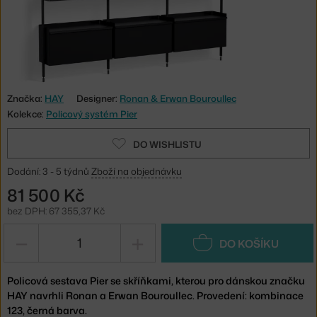
Značka:
HAY
Designer:
Ronan & Erwan Bouroullec
Kolekce:
Policový systém Pier
DO WISHLISTU
Dodání: 3 - 5 týdnů
Zboží na objednávku
81 500 Kč
bez DPH: 67 355,37 Kč
−
+
DO KOŠÍKU
Policová sestava Pier se skříňkami, kterou pro dánskou značku
HAY navrhli Ronan a Erwan Bouroullec. Provedení: kombinace
123, černá barva.