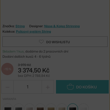
Značka:
String
Designer:
Nisse & Kajsa Strinning
Kolekce:
Policový systém String
DO WISHLISTU
Skladem 1 kus
, dodáme do 2 pracovních dní
Dodání dalších kusů: 4 - 6 týdnů
3 970 Kč
3 374,50 Kč
−15 %
bez DPH: 2 788,84 Kč
−
+
DO KOŠÍKU
VARIANTA