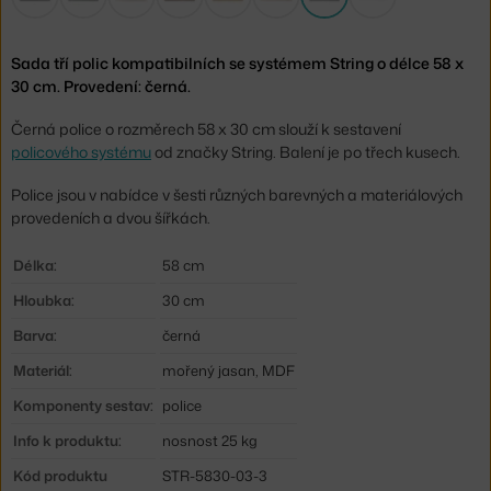
Sada tří polic kompatibilních se systémem String o délce 58 x
30 cm. Provedení: černá.
Černá police o rozměrech 58 x 30 cm slouží k sestavení
policového systému
od značky String. Balení je po třech kusech.
Police jsou v nabídce v šesti různých barevných a materiálových
provedeních a dvou šířkách.
Délka:
58 cm
Hloubka:
30 cm
Barva:
černá
Materiál:
mořený jasan, MDF
Komponenty sestav:
police
Info k produktu:
nosnost 25 kg
Kód produktu
STR-5830-03-3