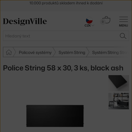
Sleva 5 % pro odběratele
newsletteru
30 dní na vrácení zboží
Košík
0
CZK
MENU
0 Kč
Hledat
HLE
Policové systémy
Systém String
Systém String String
Police String 58 x 30, 3 ks, black ash