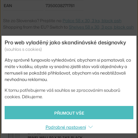
EAN
7350038271761
Ste zo Slovenska? Prejdite na
Police 58 x 30, 3 ks, black ash
Shopping from the EU? Switch to
Shelves 58 x 30, 3 pcs, black ash
Pro web vyladěný jako skandinávské designovky
(souhlas s cookies)
Související produkty
Aby správně fungovalo vyhledávání, abychom si pamatovali, co
STRING
máte v košíku, abyste vy snadno zjistili stav vaší objednávky a
PANEL FLOOR 115 X 30, 2 KS, BLACK
nemuseli se pokaždé přihlašovat, abychom vás neobtěžovali
4 956 Kč
nevhodnou reklamou.
STRING
K tomu potřebujeme váš souhlas se zpracováním souborů
PANEL FLOOR 85 X 30, 2 KS, BLACK
cookies. Děkujeme.
4 038 Kč
STRING
PŘIJMOUT VŠE
PANEL WALL 75 X 30, 2 KS, BLACK
3 060 Kč
Podrobné nastavení
STRING
PANEL WALL 50 X 30, 2 KS, BLACK