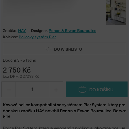
Značka:
HAY
Designer:
Ronan & Erwan Bouroullec
Kolekce:
Policový systém Pier
DO WISHLISTU
Dodání: 3 - 5 týdnů
2 750 Kč
bez DPH: 2 272,73 Kč
−
+
DO KOŠÍKU
Kovová police kompatibilní se systémem Pier System, který pro
dánskou značku HAY navrhli Ronan a Erwan Bouroullec. Barva:
bílá.
Police Pier System, která je vyrobená z práškově lakované oceli, je