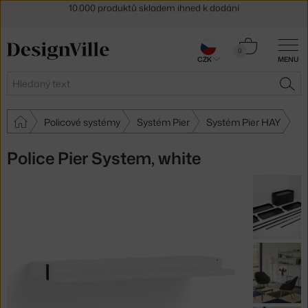
Sleva 5 % pro odběratele
newsletteru
30 dní na vrácení zboží
Košík
0
CZK
MENU
0 Kč
Hledat
HLE
Policové systémy
Systém Pier
Systém Pier HAY
Police Pier System, white