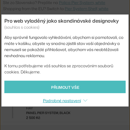
Ste zo Slovenska? Prejdite na
Polica Pier System, white
Shopping from the EU? Switch to
Pier System Shelf, white
Pro web vyladěný jako skandinávské designovky
(souhlas s cookies)
Související produkty
Aby správně fungovalo vyhledávání, abychom si pamatovali, co
máte v košíku, abyste vy snadno zjistili stav vaší objednávky a
HAY
nemuseli se pokaždé přihlašovat, abychom vás neobtěžovali
NÁSTĚNNÝ PANEL PIER SYSTEM 2KS, CLEAR ALUMINIUM
5 000 Kč
nevhodnou reklamou.
K tomu potřebujeme váš souhlas se zpracováním souborů
HAY
PANEL PIER SYSTEM 2KS, BLACK
cookies. Děkujeme.
5 000 Kč
PŘIJMOUT VŠE
HAY
PANEL PIER SYSTEM, ALUMINIUM
2 500 Kč
Podrobné nastavení
HAY
PANEL PIER SYSTEM, BLACK
2 500 Kč