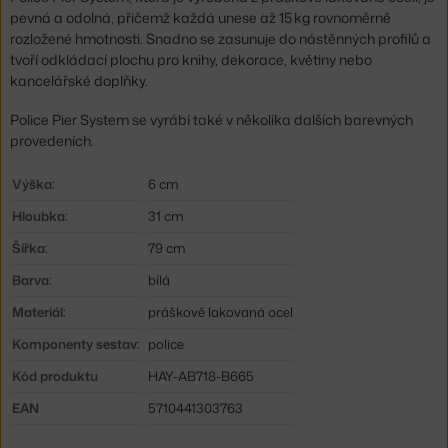
pevná a odolná, přičemž každá unese až 15 kg rovnoměrně
rozložené hmotnosti. Snadno se zasunuje do nástěnných profilů a
tvoří odkládací plochu pro knihy, dekorace, květiny nebo
kancelářské doplňky.
Police Pier System se vyrábí také v několika dalších barevných
provedeních.
Výška:
6 cm
Hloubka:
31 cm
Šířka:
79 cm
Barva:
bílá
Materiál:
práškově lakovaná ocel
Komponenty sestav:
police
Kód produktu
HAY-AB718-B665
EAN
5710441303763