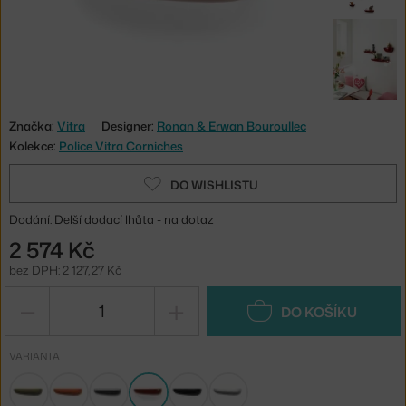
Značka:
Vitra
Designer:
Ronan & Erwan Bouroullec
Kolekce:
Police Vitra Corniches
DO WISHLISTU
Dodání: Delší dodací lhůta - na dotaz
2 574 Kč
bez DPH: 2 127,27 Kč
−
+
DO KOŠÍKU
VARIANTA