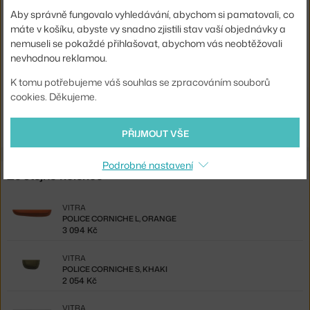
Barva:
tmavě červená
Aby správně fungovalo vyhledávání, abychom si pamatovali, co
máte v košíku, abyste vy snadno zjistili stav vaší objednávky a
Materiál:
ASA plast
nemuseli se pokaždé přihlašovat, abychom vás neobtěžovali
Kód produktu
VIT-21506103
nevhodnou reklamou.
EAN
4055737996870
K tomu potřebujeme váš souhlas se zpracováním souborů
cookies. Děkujeme.
Ste zo Slovenska? Prejdite na
Polica Corniche M, red
Shopping from the EU? Switch to
Corniche M, japanese red
PŘIJMOUT VŠE
Podrobné nastavení
Ze stejné kolekce
VITRA
POLICE CORNICHE L, ORANGE
3 094 Kč
VITRA
POLICE CORNICHE S, KHAKI
2 054 Kč
VITRA