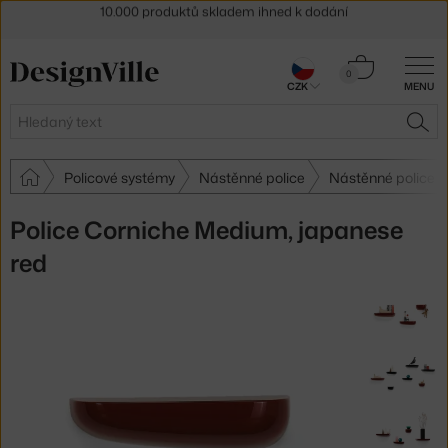
Sleva 5 % pro odběratele
newsletteru
30 dní na vrácení zboží
Košík
0
CZK
MENU
0 Kč
Hledat
HLE
Policové systémy
Nástěnné police
Nástěnné police V
Police Corniche Medium, japanese
red