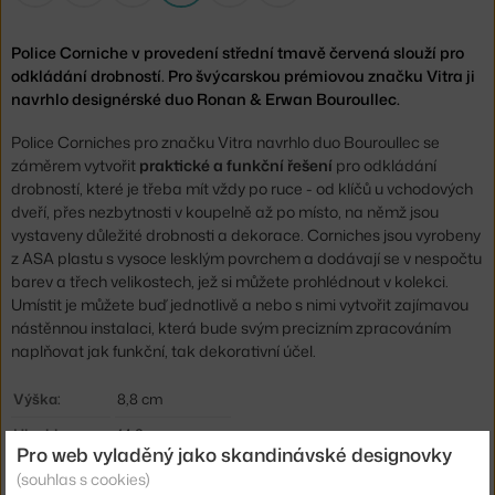
Police Corniche v provedení střední tmavě červená slouží pro
odkládání drobností. Pro švýcarskou prémiovou značku Vitra ji
navrhlo designérské duo Ronan & Erwan Bouroullec.
Police Corniches pro značku Vitra navrhlo duo Bouroullec se
záměrem vytvořit
praktické a funkční řešení
pro odkládání
drobností, které je třeba mít vždy po ruce - od klíčů u vchodových
dveří, přes nezbytnosti v koupelně až po místo, na němž jsou
vystaveny důležité drobnosti a dekorace. Corniches jsou vyrobeny
z ASA plastu s vysoce lesklým povrchem a dodávají se v nespočtu
barev a třech velikostech, jež si můžete prohlédnout v kolekci.
Umístit je můžete buď jednotlivě a nebo s nimi vytvořit zajímavou
nástěnnou instalaci, která bude svým precizním zpracováním
naplňovat jak funkční, tak dekorativní účel.
Výška:
8,8 cm
Hloubka:
14,8 cm
Pro web vyladěný jako skandinávské designovky
Šířka:
35,2 cm
(souhlas s cookies)