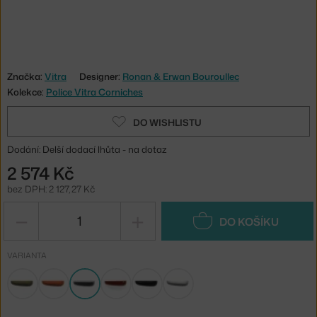
Značka:
Vitra
Designer:
Ronan & Erwan Bouroullec
Kolekce:
Police Vitra Corniches
DO WISHLISTU
Dodání: Delší dodací lhůta - na dotaz
2 574 Kč
bez DPH: 2 127,27 Kč
−
+
DO KOŠÍKU
VARIANTA