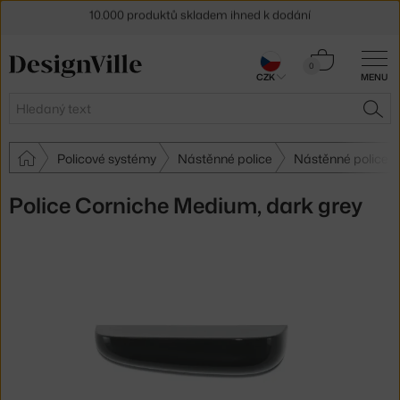
Sleva 5 % pro odběratele
newsletteru
Košík
0
30 dní na vrácení zboží
CZK
MENU
0 Kč
Hledat
HLE
Policové systémy
Nástěnné police
Nástěnné police V
Police Corniche Medium, dark grey