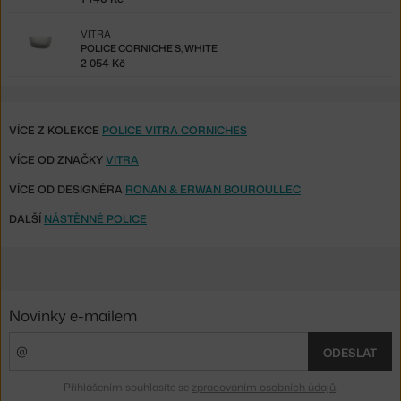
VITRA
POLICE CORNICHE S, WHITE
2 054 Kč
VÍCE Z KOLEKCE
POLICE VITRA CORNICHES
VÍCE OD ZNAČKY
VITRA
VÍCE OD DESIGNÉRA
RONAN & ERWAN BOUROULLEC
DALŠÍ
NÁSTĚNNÉ POLICE
Novinky e-mailem
ODESLAT
Přihlášením souhlasíte se
zpracováním osobních údajů
.