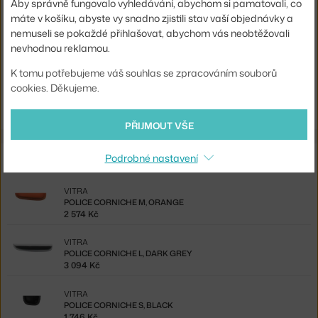
Aby správně fungovalo vyhledávání, abychom si pamatovali, co
Materiál:
ASA plast
máte v košíku, abyste vy snadno zjistili stav vaší objednávky a
Kód produktu
VIT-21506105
nemuseli se pokaždé přihlašovat, abychom vás neobtěžovali
nevhodnou reklamou.
EAN
4055737996818
K tomu potřebujeme váš souhlas se zpracováním souborů
Ste zo Slovenska? Prejdite na
Polica Corniche M, dark grey
cookies. Děkujeme.
Shopping from the EU? Switch to
Corniche M, dark grey
PŘIJMOUT VŠE
Ze stejné kolekce
Podrobné nastavení
VITRA
POLICE CORNICHE M, ORANGE
2 574 Kč
VITRA
POLICE CORNICHE L, DARK GREY
3 094 Kč
VITRA
POLICE CORNICHE S, BLACK
1 746 Kč