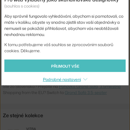
(souhlas s cookies)
Výška:
90 cm
Aby správně fungovalo vyhledávání, abychom si pamatovali, co
Výška sedáku:
40 cm
máte v košíku, abyste vy snadno zjistili stav vaší objednávky a
Délka:
271 cm
nemuseli se pokaždé přihlašovat, abychom vás neobtěžovali
nevhodnou reklamou.
Šířka:
110 cm
Barva:
krémová
K tomu potřebujeme váš souhlas se zpracováním souborů
cookies. Děkujeme.
Materiál:
latex, polyuretanová pěna, hliník, kov, písek, peří
Typ pohovky:
3-místná
PŘIJMOUT VŠE
Kód produktu
VIT-21052400-02
Podrobné nastavení
Ste zo Slovenska? Prejdite na
Pohovka Grand Sofà, 3.5miestna
Shopping from the EU? Switch to
Grand Sofà 3.5-seater
Ze stejné kolekce
VITRA