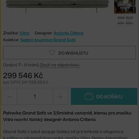
Značka:
Vitra
Designer:
Antonio Citterio
Kolekce:
Sedací souprava Grand Sofà
DO WISHLISTU
Dodání: 7 - 9 týdnů
Zboží na objednávku
299 546 Kč
bez DPH: 247 558,68 Kč
−
+
DO KOŠÍKU
Pohovka Grand Sofà ve 3,5místné variantě, kterou pro značku
Vitra navrhl italský designér Antonio Citterio.
Grand Sofà v sobě spojuje italský cit pro lehkost a eleganci s
kvalitou a přesností švýcarské značky Vitra. Nejen dekorativní