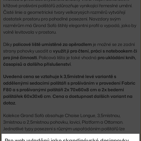
křížové prošívání polštářů zdůrazňuje vynikající řemeslné umění.
Čisté linie a geometrické tvary velkorysých rozměrů vytvářejí
dostatek prostoru pro pohodlné posezení. Navzdory svým
rozměrům má Grand Sofà štíhlý elegantní profil a vypadá, jako by
volně levitovala v prostoru.
Díky
policové liště umístěné za opěradlem
je možné se ze zadní
strany pohovky usadit a
využít ji pro čtení, práci s notebookem či
pro jiné činnosti.
Policová lišta je také vhodná
pro ukládání knih,
časopisů a dalšího příslušenství
.
Uvedená cena se vztahuje k 3,5místné levé variantě s
oddělenými sedacími polštáři s prošíváním v provedení Fabric
F80 a s prošívanými polštáři 2x 70x60x8 cm a 2x bederní
polštářek 60x30x6 cm
.
Cena a dostupnost dalších variant na
dotaz.
Kolekce Grand Sofà obsahuje Chaise Longue, 3,5místnou,
3místnou a 2,5místnou pohovku, lavici, Platform a Ottoman.
Jednotlivé typy posezení s různým uspořádáním polštářů lze
libovolně kombinovat.
Pro web vyladěný jako skandinávské designovky