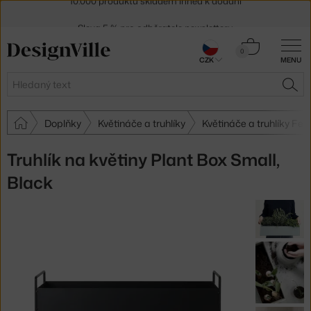
Sleva 5 % pro odběratele
newsletteru
30 dní na vrácení zboží
Košík
0
CZK
MENU
0 Kč
Hledat
HLE
Doplňky
Květináče a truhlíky
Květináče a truhlíky Fer
Truhlík na květiny Plant Box Small,
Black