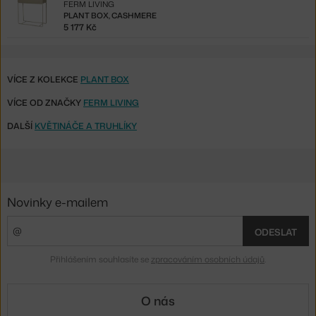
FERM LIVING
PLANT BOX, CASHMERE
5 177 Kč
VÍCE Z KOLEKCE
PLANT BOX
VÍCE OD ZNAČKY
FERM LIVING
DALŠÍ
KVĚTINÁČE A TRUHLÍKY
Novinky e-mailem
ODESLAT
Přihlášením souhlasíte se
zpracováním osobních údajů
.
O nás