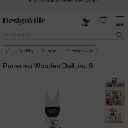
Sleva 5 % pro odběratele
newsletteru
30 dní na vrácení zboží
Košík
0
CZK
MENU
0 Kč
Hledat
HLE
Doplňky
Dekorace
Dekorace Vitra
Panenka Wooden Doll, no. 9