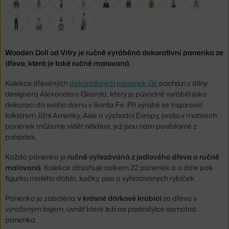
Wooden Doll od Vitry je ručně vyráběná dekorativní panenka ze
dřeva, která je také ručně malovaná.
Kolekce dřevěných
dekorativních panenek Gir
pochází z dílny
designéra Alexandera Girarda, který je původně vyráběl jako
dekoraci do svého domu v Santa Fe. Při výrobě se inspiroval
folklórem Jižní Ameriky, Asie a východní Evropy, proto v motivech
panenek můžeme vidět některé, jež jsou nám povědomé z
pohádek.
Každá panenka je
ručně vyřezáváná z jedlového dřeva a ručně
malovaná
. Kolekce obsahuje celkem 22 panenek a a dále pak
figurku malého ďábla, kočky, psa a vyřezávaných rybiček.
Panenka je zabalena
v krásné dárkové krabici
ze dřeva s
vyraženým logem, uvnitř které leží na podestýlce samotná
panenka.