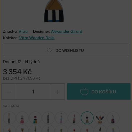
Značka:
Vitra
Designer:
Alexander Girard
Kolekce:
Vitra Wooden Dolls
DO WISHLISTU
Dodání: 12 - 14 týdnů
3 354 Kč
bez DPH: 2 771,90 Kč
−
+
DO KOŠÍKU
VARIANTA