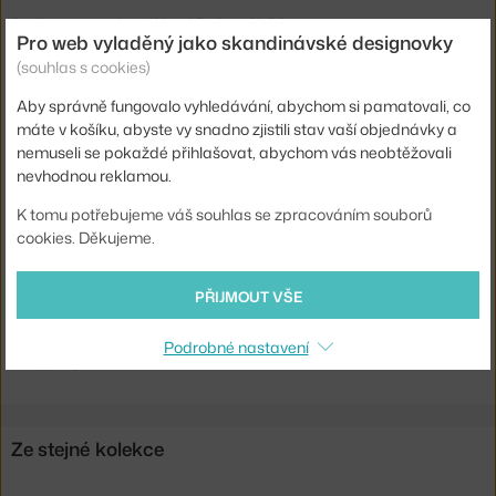
Podívejte se
, jak se Wood Doll vyrábějí.
Pro web vyladěný jako skandinávské designovky
(souhlas s cookies)
Výška:
20,5 cm
Aby správně fungovalo vyhledávání, abychom si pamatovali, co
Hloubka:
4,5 cm
máte v košíku, abyste vy snadno zjistili stav vaší objednávky a
Šířka:
6 cm
nemuseli se pokaždé přihlašovat, abychom vás neobtěžovali
nevhodnou reklamou.
Barva:
multicolor
Materiál:
jedlové dřevo
K tomu potřebujeme váš souhlas se zpracováním souborů
cookies. Děkujeme.
Kód produktu
VIT-21502709
EAN
4055737997532
PŘIJMOUT VŠE
Ste zo Slovenska? Prejdite na
Wooden Doll no. 9
Podrobné nastavení
Shopping from the EU? Switch to
Wooden Doll No. 9
Ze stejné kolekce