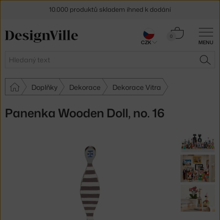
10.000 produktů skladem ihned k dodání
Sleva 5 % pro odběratele
newsletteru
Košík
0
CZK
MENU
0 Kč
30 dní na vrácení zboží
Hledat
HLE
Doplňky
Dekorace
Dekorace Vitra
Panenka Wooden Doll, no. 16