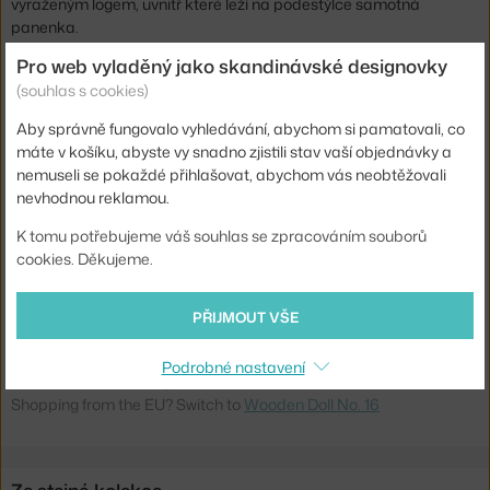
vyraženým logem, uvnitř které leží na podestýlce samotná
panenka.
Pro web vyladěný jako skandinávské designovky
Podívejte se
, jak se Wood Doll vyrábějí.
(souhlas s cookies)
Výška:
25,5 cm
Aby správně fungovalo vyhledávání, abychom si pamatovali, co
máte v košíku, abyste vy snadno zjistili stav vaší objednávky a
Hloubka:
3,5 cm
nemuseli se pokaždé přihlašovat, abychom vás neobtěžovali
Šířka:
4,5 cm
nevhodnou reklamou.
Barva:
multicolor
K tomu potřebujeme váš souhlas se zpracováním souborů
cookies. Děkujeme.
Materiál:
jedlové dřevo
Kód produktu
VIT-21502716
PŘIJMOUT VŠE
EAN
4055737997600
Podrobné nastavení
Ste zo Slovenska? Prejdite na
Wooden Doll no. 16
Shopping from the EU? Switch to
Wooden Doll No. 16
Ze stejné kolekce