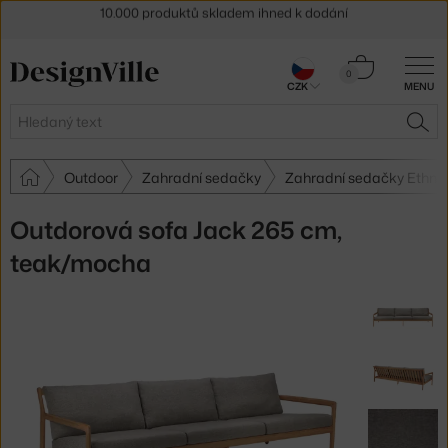
Sleva 5 % pro odběratele
newsletteru
30 dní na vrácení zboží
Košík
0
CZK
MENU
0 Kč
Hledat
HLE
Outdoor
Zahradní sedačky
Zahradní sedačky Ethnic
Outdorová sofa Jack 265 cm,
teak/mocha