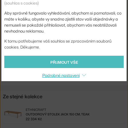
Barva:
šedá, světlé dřevo
(souhlas s cookies)
Materiál:
teakové dřevo, textilní potah
Aby správně fungovalo vyhledávání, abychom si pamatovali, co
máte v košíku, abyste vy snadno zjistili stav vaší objednávky a
Sedák:
čalouněný
nemuseli se pokaždé přihlašovat, abychom vás neobtěžovali
Podnož:
dřevo
nevhodnou reklamou.
Kód produktu
ETH-10255
K tomu potřebujeme váš souhlas se zpracováním souborů
cookies. Děkujeme.
EAN
5404023612670
Ste zo Slovenska? Prejdite na
Outdorová sofa Jack 265 cm,
PŘIJMOUT VŠE
mocha
Shopping from the EU? Switch to
Jack Sofa 265 cm, mocha
Podrobné nastavení
Ze stejné kolekce
ETHNICRAFT
OUTDOROVÝ STOLEK JACK 150 CM, TEAK
22 334 Kč