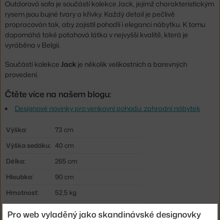
Outdorová sofa je součástí kolekce Jack, jejímž charakteristickým
rysem jsou bujné tvary a křivky. Každý detail je pečlivě
propracován tak, aby zajistil pohodlí i eleganci nábytku. K tomu
dopomáhá také potahová látka v nejvyšší kvalitě, která je
vyráběna v Belgii.
Součástí kolekce
Jack
je několik velikostních a barevných
provedení.
Čtěte více na našem blogu:
Designové novinky pro venkovní pohodu: zahradní nábytek
Výška:
73 cm
Výška sedáku:
40 cm
Délka:
265 cm
Hloubka:
90 cm
Hmotnost:
52,5 kg
Područky:
s područkami
Pro web vyladěný jako skandinávské designovky