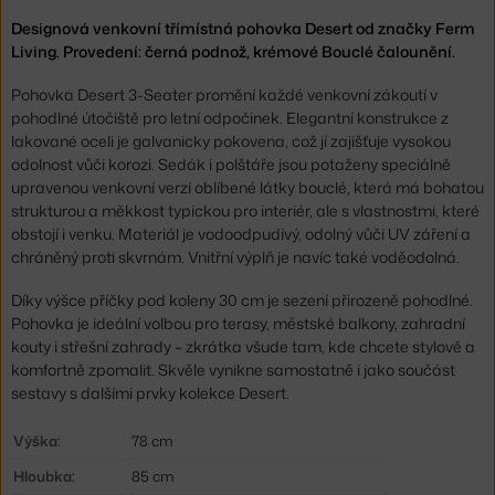
Designová venkovní třímístná pohovka Desert od značky Ferm
Living. Provedení: černá podnož, krémové Bouclé čalounění.
Pohovka Desert 3-Seater promění každé venkovní zákoutí v
pohodlné útočiště pro letní odpočinek. Elegantní konstrukce z
lakované oceli je galvanicky pokovena, což jí zajišťuje vysokou
odolnost vůči korozi. Sedák i polštáře jsou potaženy speciálně
upravenou venkovní verzí oblíbené látky bouclé, která má bohatou
strukturou a měkkost typickou pro interiér, ale s vlastnostmi, které
obstojí i venku. Materiál je vodoodpudivý, odolný vůči UV záření a
chráněný proti skvrnám. Vnitřní výplň je navíc také voděodolná.
Díky výšce příčky pod koleny 30 cm je sezení přirozeně pohodlné.
Pohovka je ideální volbou pro terasy, městské balkony, zahradní
kouty i střešní zahrady – zkrátka všude tam, kde chcete stylově a
komfortně zpomalit. Skvěle vynikne samostatně i jako součást
sestavy s dalšími prvky kolekce Desert.
Výška:
78 cm
Hloubka:
85 cm