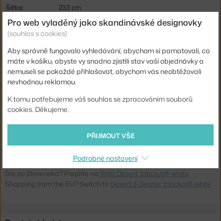
Šířka:
233 cm
Pro web vyladěný jako skandinávské designovky
Područky:
s područkami
(souhlas s cookies)
Barva:
krémová
Aby správně fungovalo vyhledávání, abychom si pamatovali, co
Materiál:
textilní potah, práškově lakovaná ocel
máte v košíku, abyste vy snadno zjistili stav vaší objednávky a
Sedák:
čalouněný
nemuseli se pokaždé přihlašovat, abychom vás neobtěžovali
nevhodnou reklamou.
Podnož:
kov
K tomu potřebujeme váš souhlas se zpracováním souborů
Typ pohovky:
3-místná
cookies. Děkujeme.
Info k produktu:
Jemné praní při 30°C.
Kód produktu
FER-1104270932
PŘIJMOUT VŠE
EAN
5704723339175
Podrobné nastavení
Ste zo Slovenska? Prejdite na
Sofa Desert, black/off-white
Shopping from the EU? Switch to
Desert 3-Seater, black/off-white