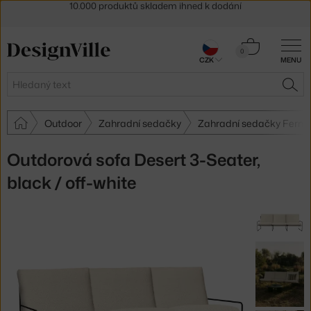
Sleva 5 % pro odběratele
newsletteru
30 dní na vrácení zboží
Košík
0
CZK
MENU
0 Kč
Hledat
HLE
Outdoor
Zahradní sedačky
Zahradní sedačky Ferm L
Outdorová sofa Desert 3-Seater,
black / off-white