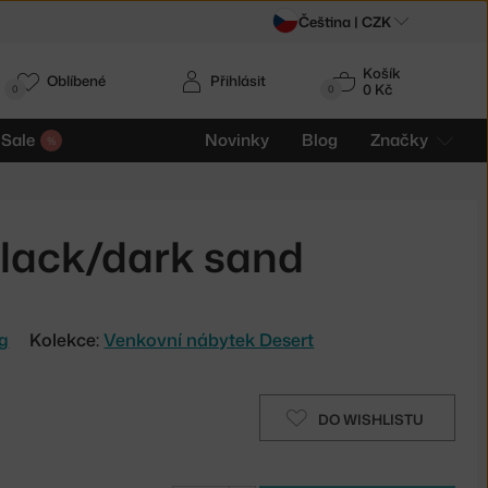
Čeština |
CZK
Košík
Oblíbené
Přihlásit
0 Kč
0
0
Sale
Novinky
Blog
Značky
black/dark sand
ng
Kolekce:
Venkovní nábytek Desert
DO WISHLISTU