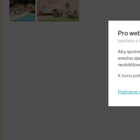
Pro we
(souhlas s 
Aby správn
snadno zji
neobtěžova
K tomu pot
Podrobné 