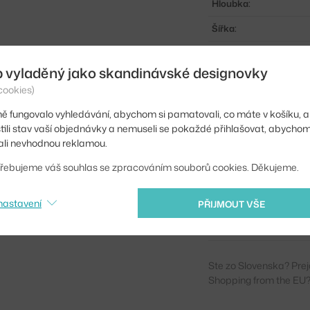
Hloubka:
Šířka:
Područky:
b vyladěný jako skandinávské designovky
Barva:
cookies)
Materiál:
ě fungovalo vyhledávání, abychom si pamatovali, co máte v košíku, a
stili stav vaší objednávky a nemuseli se pokaždé přihlašovat, abycho
Sedák:
li nevhodnou reklamou.
Podnož:
řebujeme váš souhlas se zpracováním souborů cookies. Děkujeme.
Info k produktu:
nastavení
Kód produktu
PŘIJMOUT VŠE
EAN
Ste zo Slovenska? Prej
Shopping from the EU?