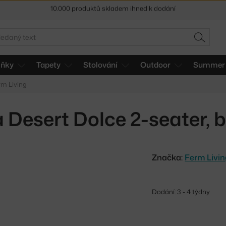
Sleva 5 % pro odběratele
newsletteru
30 dní na vrácení zboží
edat
HLEDAT
lňky
Tapety
Stolování
Outdoor
Summer 
rm Living
 Desert Dolce 2-seater, 
Značka:
Ferm Livi
Dodání: 3 - 4 týdny