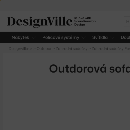
In love with
Hl
Scandinavian
Design
Nábytek
Policové systémy
Svítidla
Dop
Designville.cz
>
Outdoor
>
Zahradní sedačky
>
Zahradní sedačky Fe
Outdorová sofa