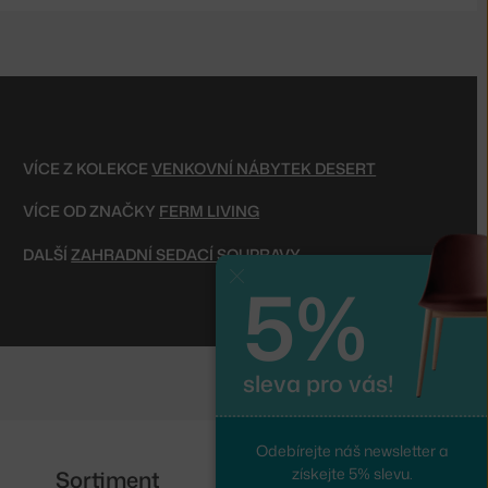
VÍCE Z KOLEKCE
VENKOVNÍ NÁBYTEK DESERT
VÍCE OD ZNAČKY
FERM LIVING
DALŠÍ
ZAHRADNÍ SEDACÍ SOUPRAVY
5%
Zavřít
sleva pro vás!
Odebírejte náš newsletter a
získejte 5% slevu.
Sortiment
Sledujte nás