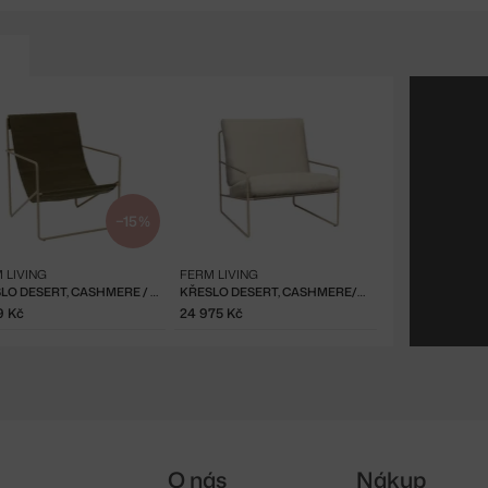
−15 %
 LIVING
FERM LIVING
KŘESLO DESERT, CASHMERE / OLIVE
KŘESLO DESERT, CASHMERE/OFF-WHITE
9 Kč
24 975 Kč
O nás
Nákup