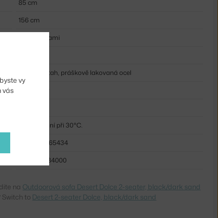
85 cm
156 cm
s područkami
béžová
textilní potah, práškově lakovaná ocel
byste vy
m vás
čalouněný
kov
Jemné praní při 30°C.
FER-1104265434
5704723284000
dite na
Outdoorová sofa Desert Dolce 2-seater, black/dark sand
 Switch to
Desert 2-seater Dolce, black/dark sand