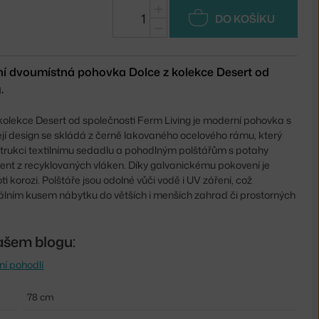
+
DO KOŠÍKU
−
í dvoumístná pohovka Dolce z kolekce Desert od
.
kolekce Desert od společnosti Ferm Living je moderní pohovka s
ejí design se skládá z černě lakovaného ocelového rámu, který
strukci textilnímu sedadlu a pohodlným polštářům s potahy
ent z recyklovaných vláken. Díky galvanickému pokovení je
i korozi. Polštáře jsou odolné vůči vodě i UV záření, což
eálním kusem nábytku do větších i menších zahrad či prostorných
ašem blogu:
ní pohodlí
78 cm