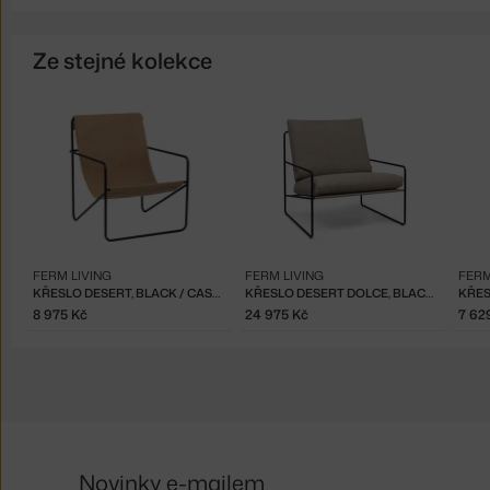
Ze stejné kolekce
FERM LIVING
FERM LIVING
FERM
KŘESLO DESERT, BLACK / CASHMERE
KŘESLO DESERT DOLCE, BLACK/DARK SAND
8 975 Kč
24 975 Kč
7 62
Novinky e-mailem