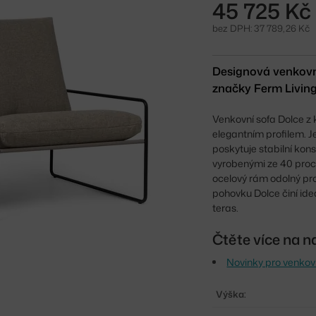
45 725 Kč
bez DPH: 37 789,26 Kč
Designová venkovn
značky Ferm Living
Venkovní sofa Dolce z 
elegantním profilem. J
poskytuje stabilní kon
vyrobenými ze 40 proc
ocelový rám odolný prot
pohovku Dolce činí id
teras.
Čtěte více na n
Novinky pro venkov
Výška: