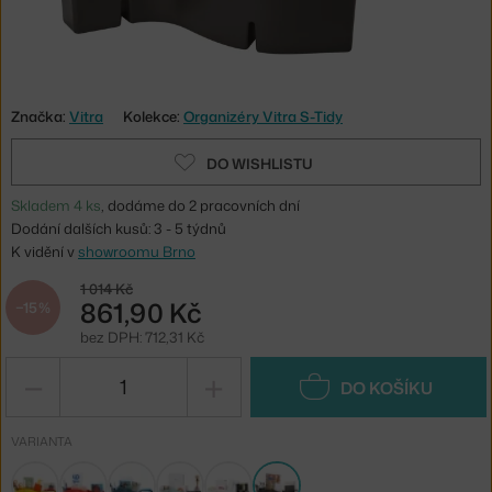
Značka:
Vitra
Kolekce:
Organizéry Vitra S-Tidy
DO WISHLISTU
Skladem 4 ks
, dodáme do 2 pracovních dní
Dodání dalších kusů: 3 - 5 týdnů
K vidění v
showroomu Brno
1 014 Kč
861,90 Kč
−15 %
bez DPH: 712,31 Kč
−
+
DO KOŠÍKU
VARIANTA