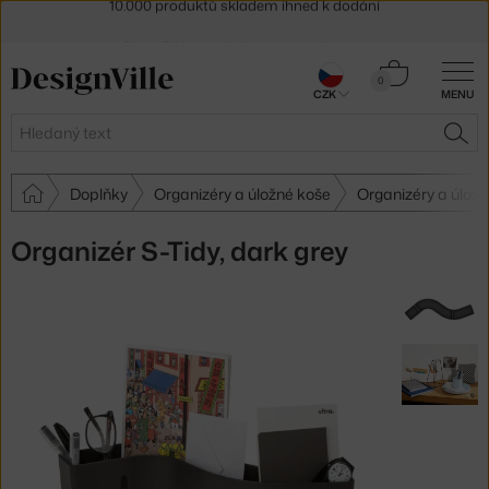
Sleva 5 % pro odběratele
newsletteru
30 dní na vrácení zboží
Košík
0
CZK
MENU
0 Kč
Hledat
HLE
Doplňky
Organizéry a úložné koše
Organizéry a úložn
Organizér S-Tidy, dark grey