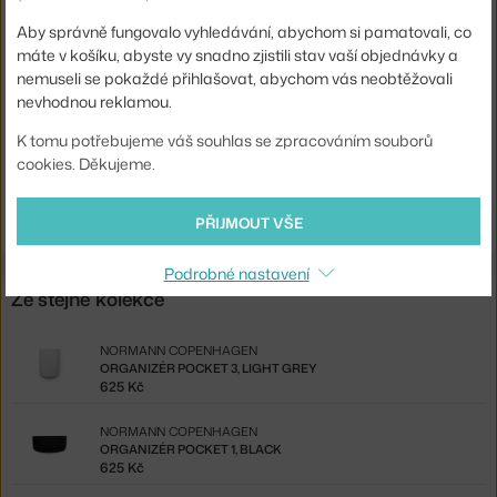
Info k
Obsahuje konzoli pro upevnění na zeď. Na ni se organizér
Aby správně fungovalo vyhledávání, abychom si pamatovali, co
produktu:
nasune a po montáži zůstává zcela skryta.
máte v košíku, abyste vy snadno zjistili stav vaší objednávky a
nemuseli se pokaždé přihlašovat, abychom vás neobtěžovali
Kód
NCP-382020
produktu
nevhodnou reklamou.
EAN
5707434059776
K tomu potřebujeme váš souhlas se zpracováním souborů
cookies. Děkujeme.
Ste zo Slovenska? Prejdite na
Organizér Pocket 2, black
Shopping from the EU? Switch to
Pocket Organizer 2, black
PŘIJMOUT VŠE
Podrobné nastavení
Ze stejné kolekce
NORMANN COPENHAGEN
ORGANIZÉR POCKET 3, LIGHT GREY
625 Kč
NORMANN COPENHAGEN
ORGANIZÉR POCKET 1, BLACK
625 Kč