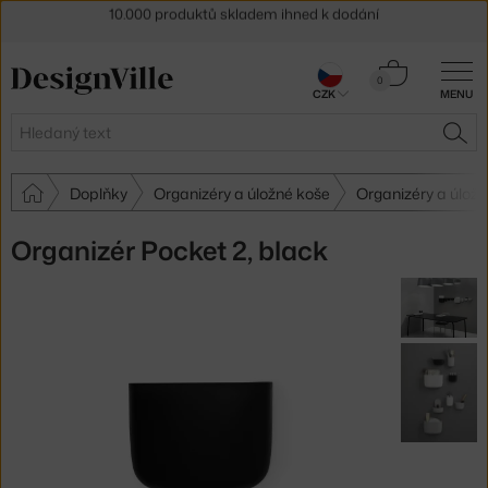
Sleva 5 % pro odběratele
newsletteru
30 dní na vrácení zboží
Košík
0
CZK
MENU
0 Kč
Hledat
HLE
Doplňky
Organizéry a úložné koše
Organizéry a úlo
Organizér Pocket 2, black