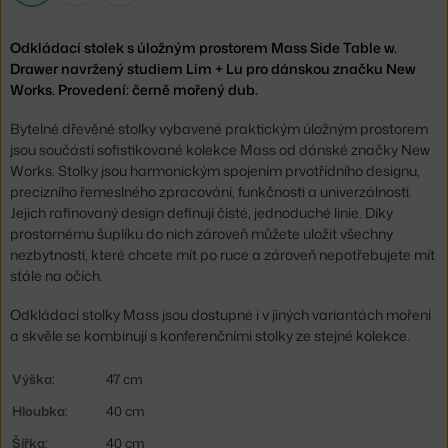
Odkládací stolek s úložným prostorem Mass Side Table w.
Drawer navržený studiem Lim + Lu pro dánskou značku New
Works. Provedení: černě mořený dub.
Bytelné dřevěné stolky vybavené praktickým úložným prostorem
jsou součástí sofistikované kolekce Mass od dánské značky New
Works. Stolky jsou harmonickým spojením prvotřídního designu,
precizního řemeslného zpracování, funkčnosti a univerzálnosti.
Jejich rafinovaný design definují čisté, jednoduché linie. Díky
prostornému šuplíku do nich zároveň můžete uložit všechny
nezbytnosti, které chcete mít po ruce a zároveň nepotřebujete mít
stále na očích.
Odkládací stolky Mass jsou dostupné i v jiných variantách moření
a skvěle se kombinují s konferenčními stolky ze stejné kolekce.
Výška:
47 cm
Hloubka:
40 cm
Šířka:
40 cm