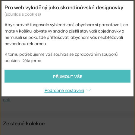
Pro web vyladěný jako skandinávské designovky
Barva:
černá
(souhlas s cookies)
Materiál:
dubové dřevo
Aby správně fungovalo vyhledávání, abychom si pamatovali, co
Podnož:
dřevo
máte v košíku, abyste vy snadno zjistili stav vaší objednávky a
nemuseli se pokaždé přihlašovat, abychom vás neobtěžovali
Tvar stolu:
čtverec
nevhodnou reklamou.
Deska stolu:
dřevo
K tomu potřebujeme váš souhlas se zpracováním souborů
Kód produktu
NWK-40935
cookies. Děkujeme.
EAN
5712826409350
PŘIJMOUT VŠE
Ste zo Slovenska? Prejdite na
Stolík Mass Side Table w. Drawer,
black oak
Podrobné nastavení
Shopping from the EU? Switch to
Mass Side Table w. Drawer, black
oak
Ze stejné kolekce