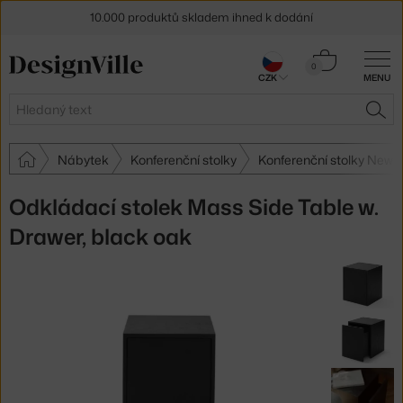
10.000 produktů skladem ihned k dodání
Sleva 5 % pro odběratele
newsletteru
Košík
0
CZK
MENU
0 Kč
30 dní na vrácení zboží
Hledat
HLE
Nábytek
Konferenční stolky
Konferenční stolky New 
Odkládací stolek Mass Side Table w.
Drawer, black oak