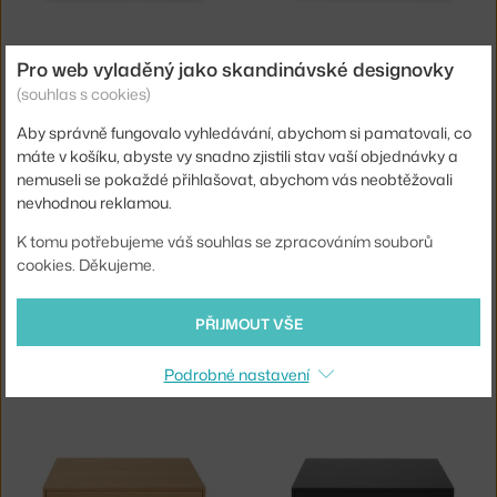
NEW WORKS
NEW WORKS
Pro web vyladěný jako skandinávské designovky
STOLEK MASS COFFEE TABLE HIGH W. DRAWER, OAK
STOLEK MASS COFFEE TABLE HIGH W. DRAWER, BLACK OAK
(souhlas s cookies)
3 - 4 týdny
,
25 118 Kč
3 - 4 týdny
,
25 118 Kč
Aby správně fungovalo vyhledávání, abychom si pamatovali, co
máte v košíku, abyste vy snadno zjistili stav vaší objednávky a
nemuseli se pokaždé přihlašovat, abychom vás neobtěžovali
nevhodnou reklamou.
K tomu potřebujeme váš souhlas se zpracováním souborů
cookies. Děkujeme.
PŘIJMOUT VŠE
NEW WORKS
NEW WORKS
STOLEK MASS, NATURAL WALNUT
STOLEK MASS WIDE W. DRAWER, WALNUT
3 - 4 týdny
,
20 145 Kč
3 - 4 týdny
,
25 118 Kč
Podrobné nastavení