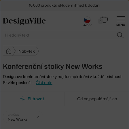
Sleva 5 % pro odběratele
newsletteru
30 dní na vrácení zboží
Košík
0
CZK
MENU
0 Kč
Hledat
HLE
Nábytek
Konferenční stolky New Works
Designové konferenční stolky najdou uplatnění v každé místnosti.
Skvěle poslouží
…
Číst dále
Filtrovat
Od nejpopulárnějších
Vybrané
Zrušit filtr
ZNAČKA
New Works
filtry: