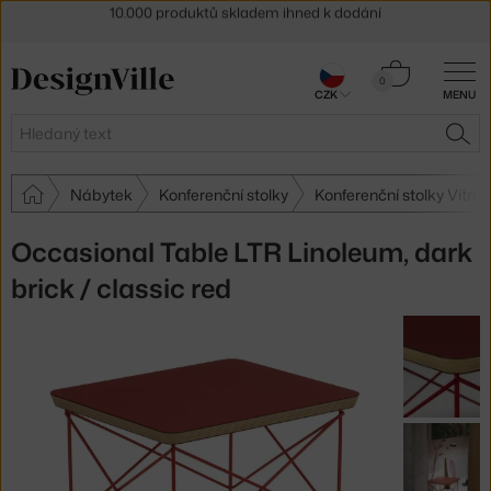
Sleva 5 % pro odběratele
newsletteru
30 dní na vrácení zboží
Košík
0
CZK
MENU
0 Kč
Hledat
HLE
Nábytek
Konferenční stolky
Konferenční stolky Vitra
Occasional Table LTR Linoleum, dark
brick / classic red