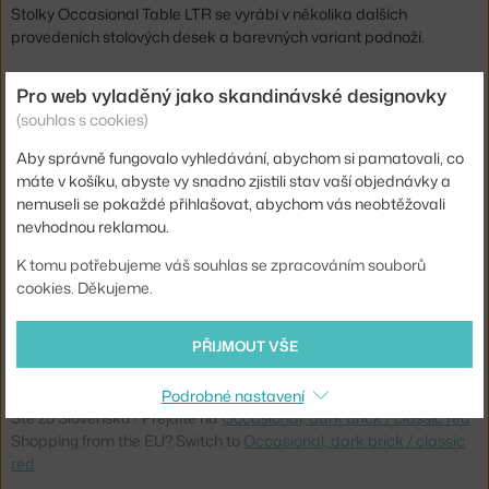
Stolky Occasional Table LTR se vyrábí v několika dalších
provedeních stolových desek a barevných variant podnoží.
Výška:
25 cm
Pro web vyladěný jako skandinávské designovky
(souhlas s cookies)
Délka:
39,5 cm
Šířka:
34 cm
Aby správně fungovalo vyhledávání, abychom si pamatovali, co
máte v košíku, abyste vy snadno zjistili stav vaší objednávky a
Barva:
červená, cihlová
nemuseli se pokaždé přihlašovat, abychom vás neobtěžovali
Materiál:
práškově lakovaná ocel, laminát, linoleum
nevhodnou reklamou.
Podnož:
kov
K tomu potřebujeme váš souhlas se zpracováním souborů
cookies. Děkujeme.
Tvar stolu:
obdélník
Deska stolu:
laminát / linoleum
PŘIJMOUT VŠE
Kód produktu
VIT-20119527
Podrobné nastavení
Ste zo Slovenska? Prejdite na
Occasional, dark brick / classic red
Shopping from the EU? Switch to
Occasional, dark brick / classic
red