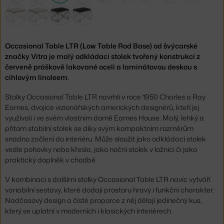
Occasional Table LTR (Low Table Rod Base) od švýcarské
značky Vitra je malý odkládací stolek tvořený konstrukcí z
červeně práškově lakované oceli a laminátovou deskou s
cihlovým linoleem.
Stolky Occasional Table LTR navrhli v roce 1950 Charles a Ray
Eames, dvojice vizionářských amerických designérů, kteří jej
využívali i ve svém vlastním domě Eames House. Malý, lehký a
přitom stabilní stolek se díky svým kompaktním rozměrům
snadno začlení do interiéru. Může sloužit jako odkládací stolek
vedle pohovky nebo křesla, jako noční stolek v ložnici či jako
praktický doplněk v chodbě.
V kombinaci s dalšími stolky Occasional Table LTR navíc vytváří
variabilní sestavy, které dodají prostoru hravý i funkční charakter.
Nadčasový design a čisté proporce z něj dělají jedinečný kus,
který se uplatní v moderních i klasických interiérech.