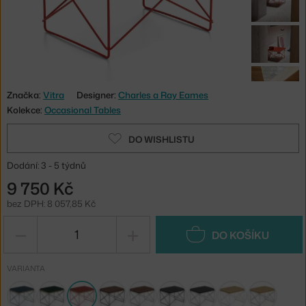
Značka:
Vitra
Designer:
Charles a Ray Eames
Kolekce:
Occasional Tables
DO WISHLISTU
Dodání: 3 - 5 týdnů
9 750 Kč
bez DPH: 8 057,85 Kč
−
+
DO KOŠÍKU
VARIANTA