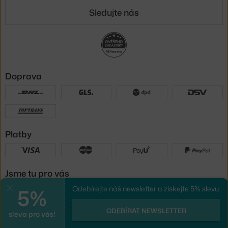
Sledujte nás
Doprava
Platby
Jsme tu pro vás
5%
Odebírejte náš newsletter a získejte 5% slevu.
Zavřít
UX design
a
e-shop na míru
od
ODEBÍRAT NEWSLETTER
sleva pro vás!
PeckaDesign