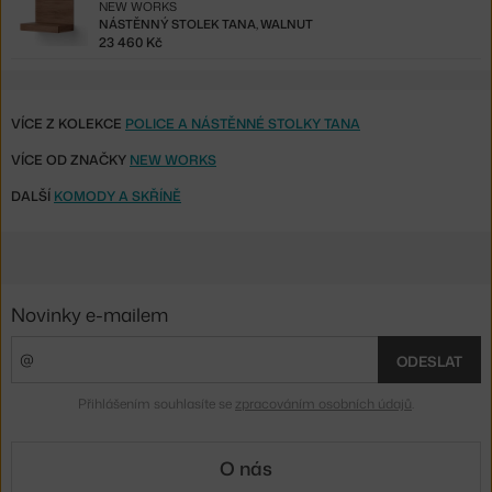
NEW WORKS
NÁSTĚNNÝ STOLEK TANA, WALNUT
23 460 Kč
VÍCE Z KOLEKCE
POLICE A NÁSTĚNNÉ STOLKY TANA
VÍCE OD ZNAČKY
NEW WORKS
DALŠÍ
KOMODY A SKŘÍNĚ
Novinky e-mailem
ODESLAT
Přihlášením souhlasíte se
zpracováním osobních údajů
.
O nás