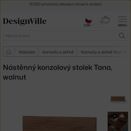
Sleva 5 % pro odběratele
newsletteru
30 dní na vrácení zboží
Košík
0
CZK
MENU
0 Kč
Hledat
HLE
Nábytek
Komody a skříně
Komody a skříně New Wor
Nástěnný konzolový stolek Tana,
walnut