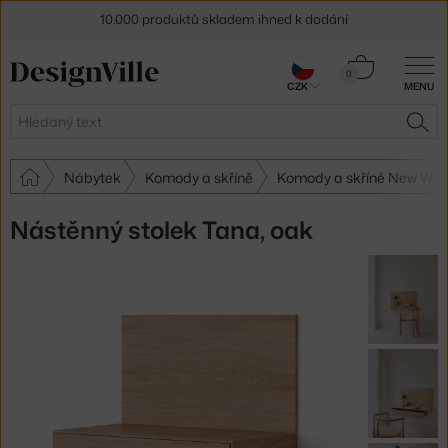
10.000 produktů skladem ihned k dodání
Sleva 5 % pro odběratele
newsletteru
Košík
0
CZK
MENU
0 Kč
30 dní na vrácení zboží
Hledat
HLE
Nábytek
Komody a skříně
Komody a skříně New Wor
Nástěnný stolek Tana, oak