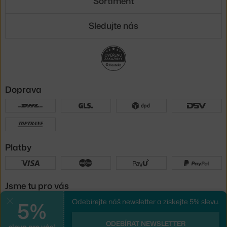
Sortiment
Sledujte nás
Doprava
Platby
Jsme tu pro vás
5%
Odebírejte náš newsletter a získejte 5% slevu.
Zavřít
UX design
a
e-shop na míru
od
ODEBÍRAT NEWSLETTER
sleva pro vás!