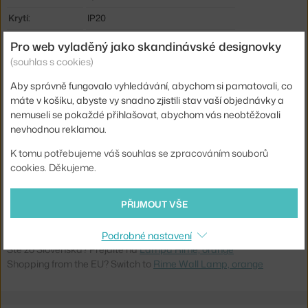
Krytí:
IP20
Hlavní materiál:
sklo
Pro web vyladěný jako skandinávské designovky
(souhlas s cookies)
Příkon:
3 W
Patice / zdroj:
vestavěný LED zdroj
Aby správně fungovalo vyhledávání, abychom si pamatovali, co
máte v košíku, abyste vy snadno zjistili stav vaší objednávky a
Stmívatelné:
ano
nemuseli se pokaždé přihlašovat, abychom vás neobtěžovali
Distribuce světla:
nepřímé světlo
nevhodnou reklamou.
Zdroj součástí:
ano, vestavěný
K tomu potřebujeme váš souhlas se zpracováním souborů
cookies. Děkujeme.
Max Watt (LED):
3 W
Kód produktu
MUU-RIMWAL02
PŘIJMOUT VŠE
EAN
5713295146456
Podrobné nastavení
Ste zo Slovenska? Prejdite na
Lampa Rime, orange
Shopping from the EU? Switch to
Rime Wall Lamp, orange