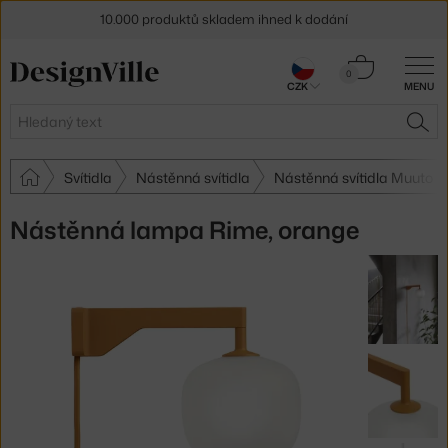
10.000 produktů skladem ihned k dodání
Sleva 5 % pro odběratele
newsletteru
Košík
0
CZK
MENU
0 Kč
30 dní na vrácení zboží
Hledat
HLE
Svítidla
Nástěnná svítidla
Nástěnná svítidla Muuto
Nástěnná lampa Rime, orange