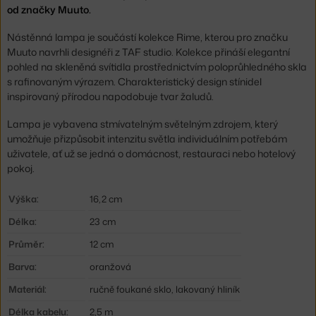
od značky Muuto.
Nástěnná lampa je součástí kolekce Rime, kterou pro značku
Muuto navrhli designéři z TAF studio. Kolekce přináší elegantní
pohled na skleněná svítidla prostřednictvím poloprůhledného skla
s rafinovaným výrazem. Charakteristický design stínidel
inspirovaný přírodou napodobuje tvar žaludů.
Lampa je vybavena stmívatelným světelným zdrojem, který
umožňuje přizpůsobit intenzitu světla individuálním potřebám
uživatele, ať už se jedná o domácnost, restauraci nebo hotelový
pokoj.
Výška:
16,2 cm
Délka:
23 cm
Průměr:
12 cm
Barva:
oranžová
Materiál:
ručně foukané sklo, lakovaný hliník
Délka kabelu:
2,5 m