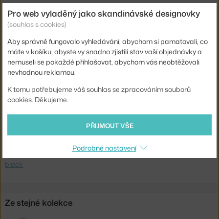
Hloubka:
7,25 cm
Pro web vyladěný jako skandinávské designovky
(souhlas s cookies)
Průměr:
68 cm
Aby správně fungovalo vyhledávání, abychom si pamatovali, co
Barva:
bílá, černá
máte v košíku, abyste vy snadno zjistili stav vaší objednávky a
Materiál:
plastové stínítko potažené textílií, hliník, ocel
nemuseli se pokaždé přihlašovat, abychom vás neobtěžovali
nevhodnou reklamou.
Patice / zdroj:
vestavěný LED zdroj
Stmívatelné:
ano
K tomu potřebujeme váš souhlas se zpracováním souborů
cookies. Děkujeme.
Kód produktu
MUU-CALWAL680101
EAN
5713295513616
PŘIJMOUT VŠE
Ste zo Slovenska? Prejdite na
Lampa Calm Ø68, white / black
Podrobné nastavení
Shopping from the EU? Switch to
Calm Wall Lamp Ø68, white /
black
Ze stejné kolekce