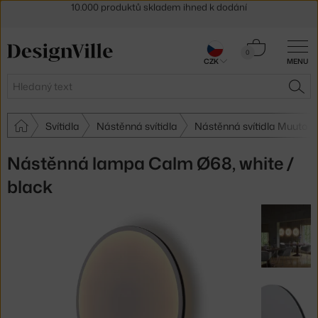
Sleva 5 % pro odběratele
newsletteru
30 dní na vrácení zboží
Košík
0
CZK
MENU
0 Kč
Hledat
HLE
Svítidla
Nástěnná svítidla
Nástěnná svítidla Muuto
Nástěnná lampa Calm Ø68, white /
black