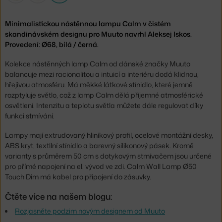
Minimalistickou nástěnnou lampu Calm v čistém
skandinávském designu pro Muuto navrhl Aleksej Iskos.
Provedení: Ø68, bílá / černá.
Kolekce nástěnných lamp Calm od dánské značky Muuto
balancuje mezi racionalitou a intuicí a interiéru dodá klidnou,
hřejivou atmosféru. Má měkké látkové stínidlo, které jemně
rozptyluje světlo, což z lamp Calm dělá příjemné atmosférické
osvětlení. Intenzitu a teplotu světla můžete dále regulovat díky
funkci stmívání.
Lampy mají extrudovaný hliníkový profil, ocelové montážní desky,
ABS kryt, textilní stínidlo a barevný silikonový pásek. Kromě
varianty s průměrem 50 cm s dotykovým stmívačem jsou určené
pro přímé napojení na el. vývod ve zdi. Calm Wall Lamp Ø50
Touch Dim má kabel pro připojení do zásuvky.
Čtěte více na našem blogu:
Rozjasněte podzim novým designem od Muuto