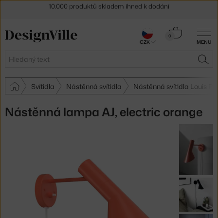
Sleva 5 % pro odběratele
newsletteru
30 dní na vrácení zboží
Košík
0
CZK
MENU
0 Kč
Hledat
HLE
Svítidla
Nástěnná svítidla
Nástěnná svítidla Louis Po
Nástěnná lampa AJ, electric orange