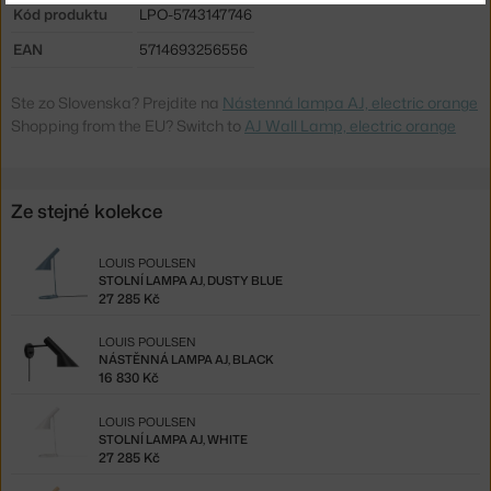
Kód produktu
LPO-5743147746
EAN
5714693256556
Ste zo Slovenska? Prejdite na
Nástenná lampa AJ, electric orange
Shopping from the EU? Switch to
AJ Wall Lamp, electric orange
Ze stejné kolekce
LOUIS POULSEN
STOLNÍ LAMPA AJ, DUSTY BLUE
27 285 Kč
LOUIS POULSEN
NÁSTĚNNÁ LAMPA AJ, BLACK
16 830 Kč
LOUIS POULSEN
STOLNÍ LAMPA AJ, WHITE
27 285 Kč