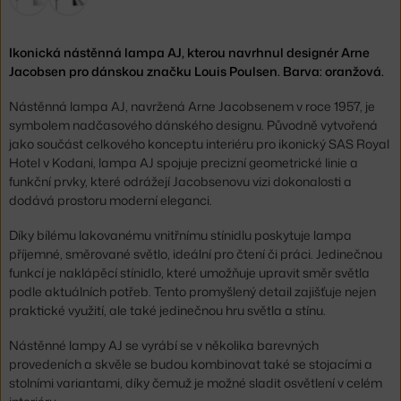
Ikonická nástěnná lampa AJ, kterou navrhnul designér Arne
Jacobsen pro dánskou značku Louis Poulsen. Barva: oranžová.
Nástěnná lampa AJ, navržená Arne Jacobsenem v roce 1957, je
symbolem nadčasového dánského designu. Původně vytvořená
jako součást celkového konceptu interiéru pro ikonický SAS Royal
Hotel v Kodani, lampa AJ spojuje precizní geometrické linie a
funkční prvky, které odrážejí Jacobsenovu vizi dokonalosti a
dodává prostoru moderní eleganci.
Díky bílému lakovanému vnitřnímu stínidlu poskytuje lampa
příjemné, směrované světlo, ideální pro čtení či práci. Jedinečnou
funkcí je naklápěcí stínidlo, které umožňuje upravit směr světla
podle aktuálních potřeb. Tento promyšlený detail zajišťuje nejen
praktické využití, ale také jedinečnou hru světla a stínu.
Nástěnné lampy AJ se vyrábí se v několika barevných
provedeních a skvěle se budou kombinovat také se stojacími a
stolními variantami, díky čemuž je možné sladit osvětlení v celém