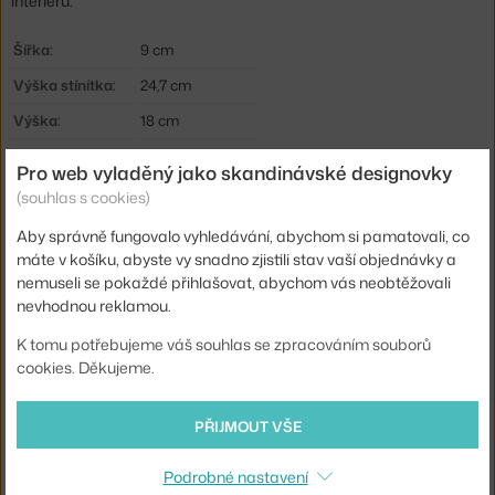
interiéru.
Šířka:
9 cm
Výška stínítka:
24,7 cm
Výška:
18 cm
Hloubka:
31,8 cm
Pro web vyladěný jako skandinávské designovky
Barva:
oranžová
(souhlas s cookies)
Materiál:
nerezová ocel
Aby správně fungovalo vyhledávání, abychom si pamatovali, co
máte v košíku, abyste vy snadno zjistili stav vaší objednávky a
Délka kabelu:
2,4 m
nemuseli se pokaždé přihlašovat, abychom vás neobtěžovali
Krytí:
IP20
nevhodnou reklamou.
Hlavní materiál:
kov
K tomu potřebujeme váš souhlas se zpracováním souborů
cookies. Děkujeme.
Světelný tok:
334 lm
Příkon:
6 W
PŘIJMOUT VŠE
Patice / zdroj:
E14
Distribuce světla:
přímé osvětlení
Podrobné nastavení