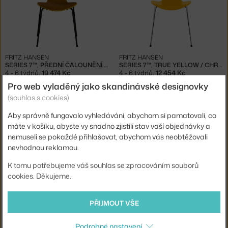
FRITZ HANSEN
FRITZ HANSEN
SERIES 7™, PŘEDNÍ ČALOUNĚNÍ, YELLOW / BLACK
SERIES 7™, TRUE YELLOW / CHROM
4 - 6 týdnů
,
19 474 Kč
4 - 6 týdnů
,
12 454 Kč
Pro web vyladěný jako skandinávské designovky
(souhlas s cookies)
Aby správně fungovalo vyhledávání, abychom si pamatovali, co
máte v košíku, abyste vy snadno zjistili stav vaší objednávky a
nemuseli se pokaždé přihlašovat, abychom vás neobtěžovali
nevhodnou reklamou.
K tomu potřebujeme váš souhlas se zpracováním souborů
cookies. Děkujeme.
FRITZ HANSEN
FRITZ HANSEN
SERIES 7™, BURNT YELLOW
ANT™ 3101, TRUE YELLOW / BLACK
4 - 6 týdnů
,
12 454 Kč
4 - 6 týdnů
,
9 334 Kč
PŘIJMOUT VŠE
Podrobné nastavení