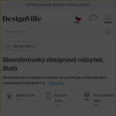
10.000 produktů skladem ihned k dodání
Sleva 5 % pro odběratele
newsletteru
Košík
0
30 dní na vrácení zboží
CZK
MENU
0 Kč
Hledat
HLE
Designville.cz
Skandinávský designový nábytek,
žlutá
Skandinávský designový nábytek se vyznačuje minimalismem,
nadčasovým designem a
…
Číst dále
Další
Jídelní židle
Barové
Kancelářské
kategorie
1486×
židle
židle
583×
228×