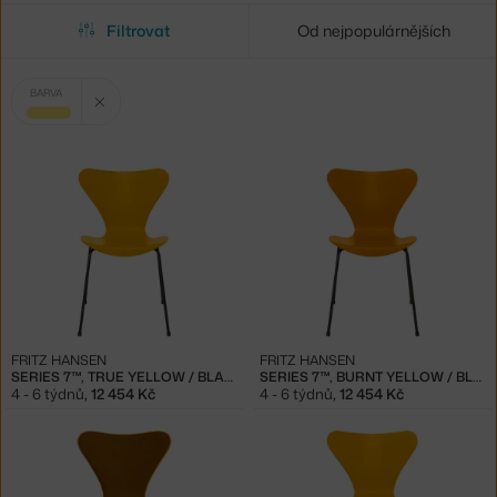
Filtrovat
Od nejpopulárnějších
Vybrané
Zrušit filtr
BARVA
filtry:
žlutá
FRITZ HANSEN
FRITZ HANSEN
SERIES 7™, TRUE YELLOW / BLACK
SERIES 7™, BURNT YELLOW / BLACK
4 - 6 týdnů
,
12 454 Kč
4 - 6 týdnů
,
12 454 Kč