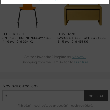
FRITZ HANSEN
FERM LIVING
ANT™ 3101, BURNT YELLOW / BLACK
LAVICE LITTLE ARCHITECT, YELLOW
4 - 6 týdnů
,
9 334 Kč
3 - 5 týdnů
,
9 475 Kč
Ste zo Slovenska? Prejdite na
Nábytok
Shopping from the EU? Switch to
Furniture
Novinky e-mailem
ODESLAT
Přihlášením souhlasíte se
zpracováním osobních údajů
.