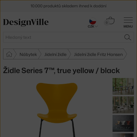
10.000 produktů skladem ihned k dodání
Sleva 5 % pro odběratele
newsletteru
Košík
0
CZK
MENU
0 Kč
30 dní na vrácení zboží
Hledat
HLE
Nábytek
Jídelní židle
Jídelní židle Fritz Hansen
Židle Series 7™, true yellow / black