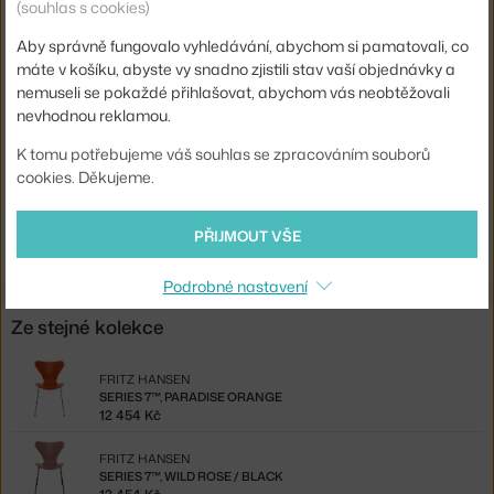
(souhlas s cookies)
Materiál:
lakovaná ocel, jasanová dýha
Aby správně fungovalo vyhledávání, abychom si pamatovali, co
Stohovatelné:
ano
máte v košíku, abyste vy snadno zjistili stav vaší objednávky a
nemuseli se pokaždé přihlašovat, abychom vás neobtěžovali
Sedák:
dřevo
nevhodnou reklamou.
Podnož:
kov
K tomu potřebujeme váš souhlas se zpracováním souborů
Kód produktu
FHA-3107BLK-TY
cookies. Děkujeme.
Ste zo Slovenska? Prejdite na
Series 7™, true yellow / black
PŘIJMOUT VŠE
Shopping from the EU? Switch to
Series 7™, black/true yellow
Podrobné nastavení
Ze stejné kolekce
FRITZ HANSEN
SERIES 7™, PARADISE ORANGE
12 454 Kč
FRITZ HANSEN
SERIES 7™, WILD ROSE / BLACK