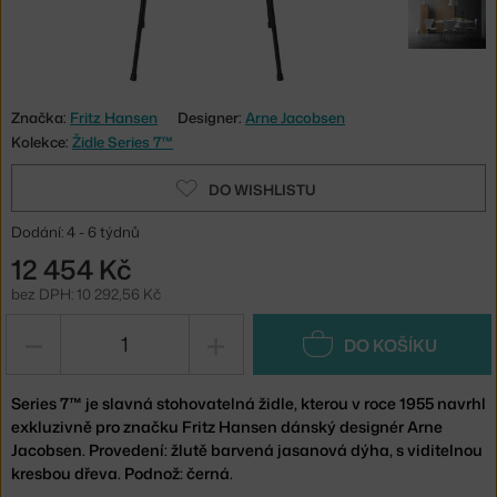
Značka:
Fritz Hansen
Designer:
Arne Jacobsen
Kolekce:
Židle Series 7™
DO WISHLISTU
Dodání: 4 - 6 týdnů
12 454 Kč
bez DPH: 10 292,56 Kč
−
+
DO KOŠÍKU
Series 7™ je slavná stohovatelná židle, kterou v roce 1955 navrhl
exkluzivně pro značku Fritz Hansen dánský designér Arne
Jacobsen. Provedení: žlutě barvená jasanová dýha, s viditelnou
kresbou dřeva. Podnož: černá.