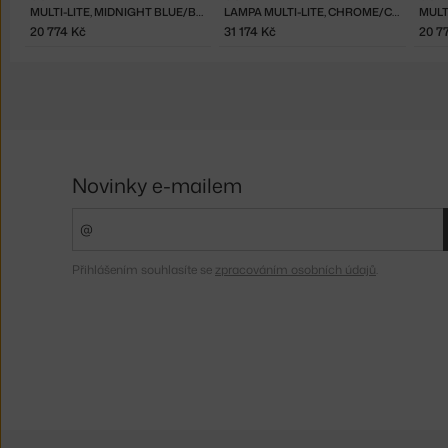
MULTI-LITE, MIDNIGHT BLUE/BRASS
LAMPA MULTI-LITE, CHROME/CHROME
MULT
20 774 Kč
31 174 Kč
20 7
Novinky e-mailem
Přihlášením souhlasíte se
zpracováním osobních údajů
.