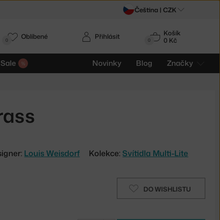
Čeština |
CZK
Košík
Oblíbené
Přihlásit
0 Kč
0
0
Sale
Novinky
Blog
Značky
rass
igner:
Louis Weisdorf
Kolekce:
Svítidla Multi-Lite
DO WISHLISTU