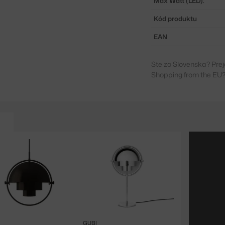
Max Watt (LED):
Kód produktu
EAN
Ste zo Slovenska? Prej
Shopping from the EU?
GUBI