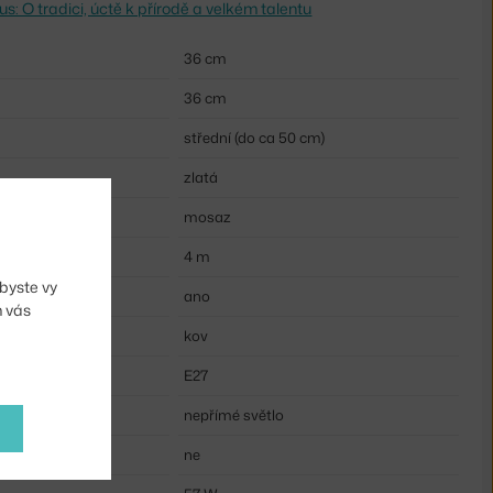
 O tradici, úctě k přírodě a velkém talentu
36 cm
36 cm
střední (do ca 50 cm)
zlatá
mosaz
4 m
byste vy
u:
ano
m vás
kov
E27
nepřímé světlo
ne