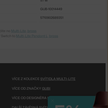
57 W
GUB-10014449
5710902689351
dite na
Multi-Lite, brass
 Switch to
Multi-Lite Pendant L, brass
VÍCE Z KOLEKCE
SVÍTIDLA MULTI-LITE
VÍCE OD ZNAČKY
GUBI
VÍCE OD DESIGNÉRA
LOUIS WEISDORF
Zavřít
DALŠÍ
ZÁVĚSNÁ SVÍTIDLA