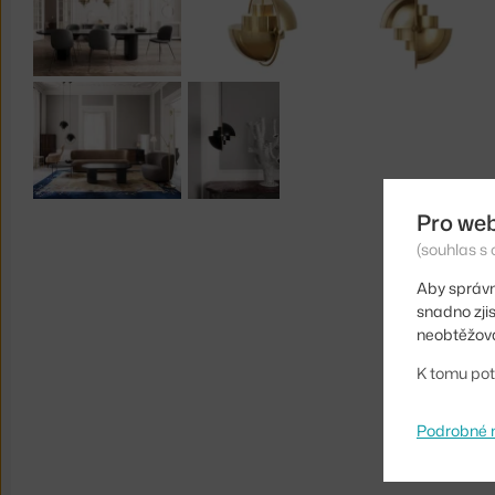
Pro we
(souhlas s 
Aby správn
snadno zji
neobtěžova
K tomu pot
Podrobné 