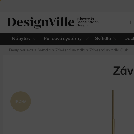
In love with
Hl
Scandinavian
Design
Nábytek
Policové systémy
Svítidla
Dop
Designville.cz
>
Svítidla
>
Závěsná svítidla
>
Závěsná svítidla Gubi
Záv
IKONA