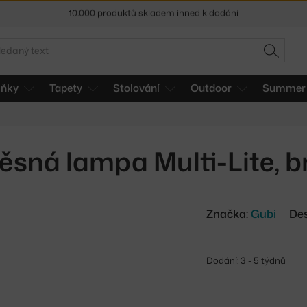
Sleva 5 % pro odběratele
newsletteru
30 dní na vrácení zboží
edat
HLEDAT
lňky
Tapety
Stolování
Outdoor
Summer 
ěsná lampa Multi-Lite, b
Značka:
Gubi
Des
Dodání: 3 - 5 týdnů