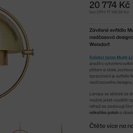
20 774 Kč
bez DPH: 17 168,60 Kč
Závěsné svítidlo M
nadčasová designov
Weisdorf.
Kolekci lamp Multi-Li
snažil o vytvoření svíti
přitom si stále zacho
zpracování je svítidlo
nadčasového designu, 
Lampa se skládá ze dvo
možné ještě rozdělit 
něhož se zastavují čtv
několika poloh
a dosáh
Čtěte více na n