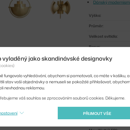
Dánský modernismus:
Výška:
Průměr:
Velikost svítidla:
Barva:
b vyladěný jako skandinávské designovky
Materiál:
cookies)
Délka kabelu:
ě fungovalo vyhledávání, abychom si pamatovali, co máte v košíku, a
Obsahuje stropní krytk
stili stav vaší objednávky a nemuseli se pokaždé přihlašovat, abycho
li nevhodnou reklamou.
Hlavní materiál:
řebujeme váš souhlas se zpracováním souborů cookies. Děkujeme.
Patice / zdroj:
Distribuce světla:
nastavení
PŘIJMOUT VŠE
Zdroj součástí: