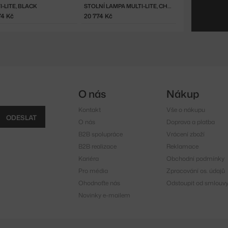
I-LITE, BLACK
STOLNÍ LAMPA MULTI-LITE, CHROME
74 Kč
20 774 Kč
O nás
Nákup
Kontakt
Vše o nákupu
ODESLAT
O nás
Doprava a platba
B2B spolupráce
Vrácení zboží
B2B realizace
Reklamace
Kariéra
Obchodní podmínky
Pro média
Zpracování os. údajů
Ohodnoťte nás
Odstoupit od smlouv
Novinky e-mailem