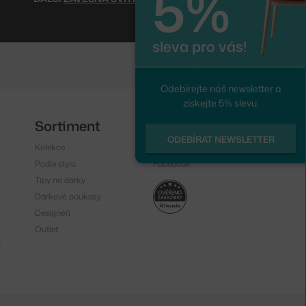
5%
sleva pro vás!
Odebírejte náš newsletter a
získejte 5% slevu.
Sortiment
Sledujte nás
ODEBÍRAT NEWSLETTER
Kolekce
Instagram
Podle stylu
Facebook
Tipy na dárky
Dárkové poukazy
Designéři
Outlet
y