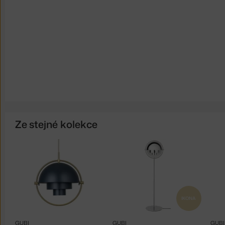
Ze stejné kolekce
IKONA
GUBI
GUBI
GUBI