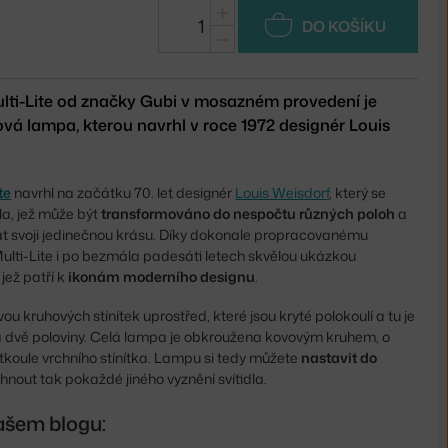
+
DO KOŠÍKU
−
ulti-Lite od značky Gubi v mosazném provedení je
á lampa, kterou navrhl v roce 1972 designér Louis
te
navrhl na začátku 70. let designér
Louis Weisdorf
, který se
dla, jež může být
transformováno do nespočtu různých poloh
a
vat svoji jedinečnou krásu. Díky dokonale propracovanému
 Multi-Lite i po bezmála padesáti letech skvělou ukázkou
jež patří k
ikonám moderního designu
.
u kruhových stínítek uprostřed, které jsou kryté polokoulí a tu je
na dvě poloviny. Celá lampa je obkroužena kovovým kruhem, o
rtkoule vrchního stínítka. Lampu si tedy můžete
nastavit do
nout tak pokaždé jiného vyznění svítidla.
ašem blogu: