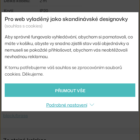
Délka kabelu:
2 m
Krytí:
IP20
Pro web vyladěný jako skandinávské designovky
Hlavní materiál:
kov
(souhlas s cookies)
Patice / zdroj:
E14
Aby správně fungovalo vyhledávání, abychom si pamatovali, co
Distribuce světla:
přímé osvětlení
máte v košíku, abyste vy snadno zjistili stav vaší objednávky a
nemuseli se pokaždé přihlašovat, abychom vás neobtěžovali
Zdroj součástí:
ne
nevhodnou reklamou.
Max Watt (LED):
40 W
K tomu potřebujeme váš souhlas se zpracováním souborů
Kód produktu
GUB-10032998
cookies. Děkujeme.
EAN
5710902839558
PŘIJMOUT VŠE
Ste zo Slovenska? Prejdite na
Stolná lampa Multi-Lite,
black/brass
Podrobné nastavení
Shopping from the EU? Switch to
Multi-Lite Table Lamp, soft
black/brass