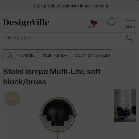
10.000 produktů skladem ihned k dodání
Sleva 5 % pro odběratele
newsletteru
Košík
0
CZK
MENU
0 Kč
30 dní na vrácení zboží
Hledat
HLE
Svítidla
Stolní lampy
Stolní lampy Gubi
Stolní lampa Multi-Lite, soft
black/brass
IKONA