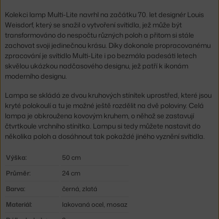
Kolekci lamp Multi-Lite navrhl na začátku 70. let designér Louis
Weisdorf, který se snažil o vytvoření svítidla, jež může být
transformováno do nespočtu různých poloh a přitom si stále
zachovat svoji jedinečnou krásu. Díky dokonale propracovanému
zpracování je svítidlo Multi-Lite i po bezmála padesáti letech
skvělou ukázkou nadčasového designu, jež patří k ikonám
moderního designu.
Lampa se skládá ze dvou kruhových stínítek uprostřed, které jsou
kryté polokoulí a tu je možné ještě rozdělit na dvě poloviny. Celá
lampa je obkroužena kovovým kruhem, o něhož se zastavují
čtvrtkoule vrchního stínítka. Lampu si tedy můžete nastavit do
několika poloh a dosáhnout tak pokaždé jiného vyznění svítidla.
Výška:
50 cm
Průměr:
24 cm
Barva:
černá, zlatá
Materiál:
lakovaná ocel, mosaz