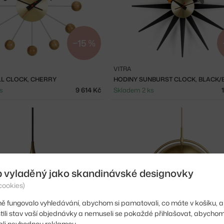
−15 %
VITRA
LL CLOCK, CHERRY
HODINY SUNBURST CLOCK, BLACK/
s
9 614 Kč
Skladem 2 ks
b vyladěný jako skandinávské designovky
cookies)
ě fungovalo vyhledávání, abychom si pamatovali, co máte v košíku, a
stili stav vaší objednávky a nemuseli se pokaždé přihlašovat, abycho
li nevhodnou reklamou.