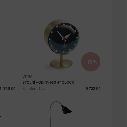
−15 %
VITRA
STOLNÍ HODINY NIGHT CLOCK
11 705 Kč
Skladem 1 ks
9 702 Kč