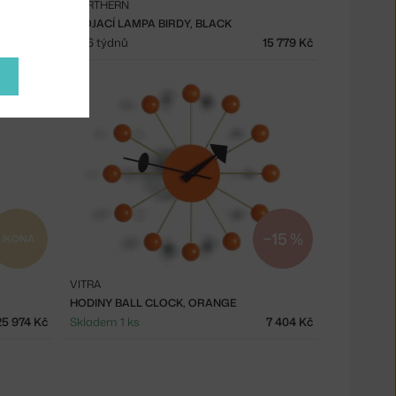
NORTHERN
STOJACÍ LAMPA BIRDY, BLACK
20 774 Kč
4 - 6 týdnů
15 779 Kč
−15 %
IKONA
VITRA
HODINY BALL CLOCK, ORANGE
25 974 Kč
Skladem 1 ks
7 404 Kč