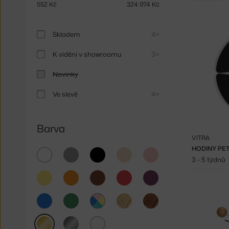
552
Kč
324 974
Kč
Skladem
4×
K vidění v showroomu
3×
Novinky
Ve slevě
4×
Barva
VITRA
HODINY PE
bílá
šedá
černá
béžová
růžová
3 - 5 týdnů
žlutá
oranžová
hnědá
červená
fialová
modrá
zelená
světlé
tmavé
dřevo
dřevo
multicolor
zlatá
stříbrná
čirá