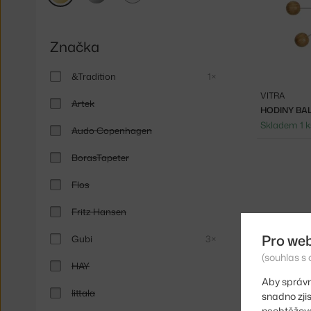
Značka
&Tradition
1×
VITRA
Artek
HODINY BA
Skladem 1 k
Audo Copenhagen
BorasTapeter
Flos
Fritz Hansen
Pro we
Gubi
3×
(souhlas s 
HAY
Aby správn
Iittala
snadno zji
neobtěžova