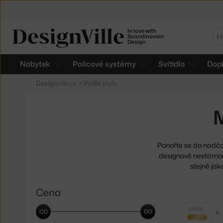
In love with
Hl
Scandinavian
Design
Nábytek
Policové systémy
Svítidla
Dop
Designville.cz
>
Podle stylu
M
Ponořte se do nadčas
designově nestárno
stejně ja
Cena
Vybrané
BARVA
filtry:
zlatá