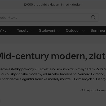
Sleva 5 % pro odběratele
newsletteru
30 dní na vrácení zboží
edat
HLEDAT
lňky
Tapety
Stolování
Outdoor
Summer 
id-century modern, zla
ové estetiky poloviny 20. století s naším inspiračním
výběrem. Zahrnu
ucí kousky dánské moderny od Arneho Jacobsena, Vernera Pantona,
ko nadčasově elegantní ikonické modely manželů Eamsových či Georg
Od nejpopulárněj
Zrušit filtr