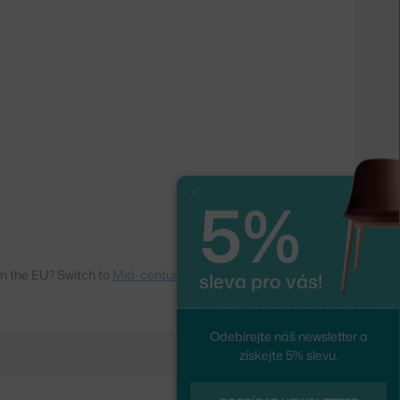
5%
Zavřít
m the EU? Switch to
Mid-century modern
sleva pro vás!
Odebírejte náš newsletter a
získejte 5% slevu.