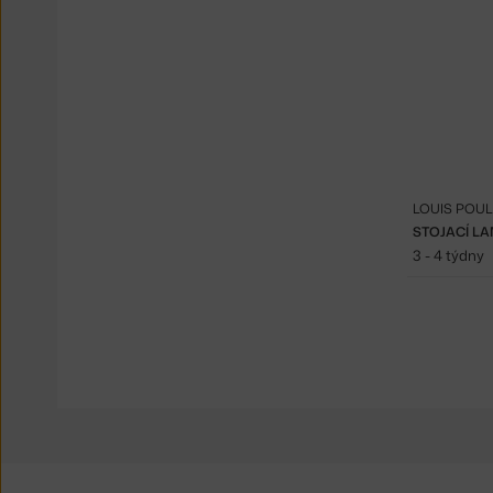
LOUIS POU
STOJACÍ L
3 - 4 týdny