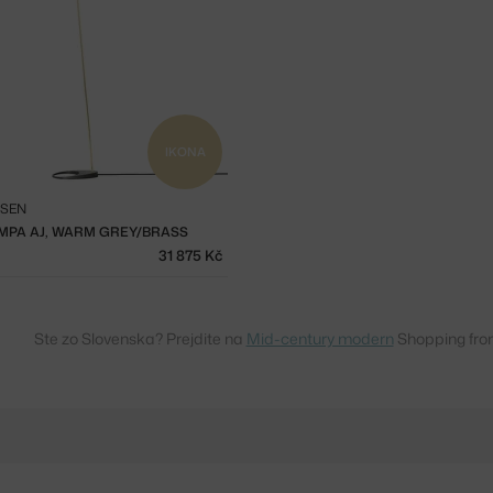
IKONA
LSEN
AMPA AJ, WARM GREY/BRASS
31 875 Kč
Ste zo Slovenska? Prejdite na
Mid-century modern
Shopping fro