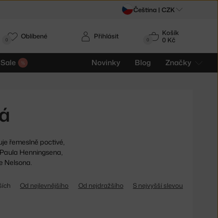
Čeština |
CZK
Košík
Oblíbené
Přihlásit
0 Kč
0
0
Sale
Novinky
Blog
Značky
tá
je řemeslně poctivé,
 Paula Henningsena,
e Nelsona.
ších
Od nejlevnějšího
Od nejdražšího
S nejvyšší slevou