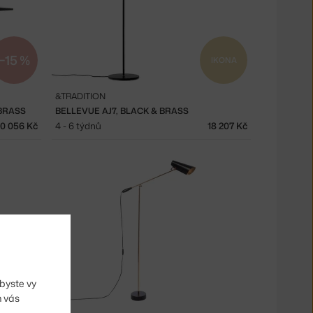
−15 %
IKONA
&TRADITION
BRASS
BELLEVUE AJ7, BLACK & BRASS
10 056 Kč
4 - 6 týdnů
18 207 Kč
IKONA
byste vy
m vás